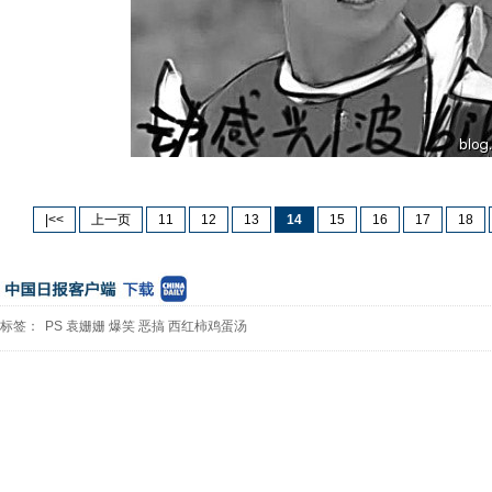
|<<
上一页
11
12
13
14
15
16
17
18
标签：
PS
袁姗姗
爆笑
恶搞
西红柿鸡蛋汤