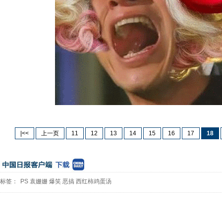
|<<
上一页
11
12
13
14
15
16
17
18
标签：
PS
袁姗姗
爆笑
恶搞
西红柿鸡蛋汤