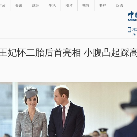
时政
资讯
财经
生活
图片
视频
专栏
双语
移
体
王妃怀二胎后首亮相 小腹凸起踩