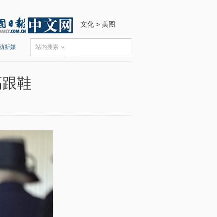
文化
>
美图
动新媒
站内搜索
高跟鞋