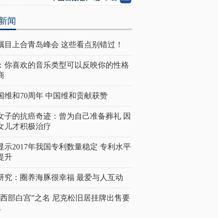
新闻
瞩目上合青岛峰会 这些看点别错过！
：你喜欢的音乐类型可以反映你的性格
商
国维和70周年 中国维和贡献获赞
女子的抗癌奇迹：曾为自己准备葬礼 因
女儿才积极治疗
显示2017年我国专利数量稳定 专利水平
提升
研究：圈养海豚很幸福 最爱与人互动
“西部白宫”之名 尼克松旧居挂牌出售要
亿