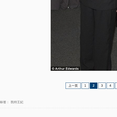
上一页
1
2
3
4
标签：
凯特王妃