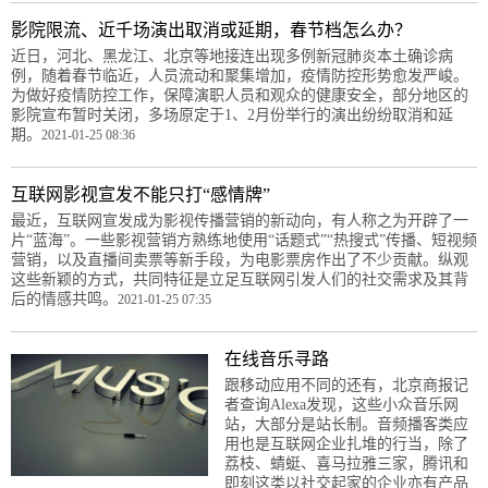
影院限流、近千场演出取消或延期，春节档怎么办？
近日，河北、黑龙江、北京等地接连出现多例新冠肺炎本土确诊病
例，随着春节临近，人员流动和聚集增加，疫情防控形势愈发严峻。
为做好疫情防控工作，保障演职人员和观众的健康安全，部分地区的
影院宣布暂时关闭，多场原定于1、2月份举行的演出纷纷取消和延
期。
2021-01-25 08:36
互联网影视宣发不能只打“感情牌”
最近，互联网宣发成为影视传播营销的新动向，有人称之为开辟了一
片“蓝海”。一些影视营销方熟练地使用“话题式”“热搜式”传播、短视频
营销，以及直播间卖票等新手段，为电影票房作出了不少贡献。纵观
这些新颖的方式，共同特征是立足互联网引发人们的社交需求及其背
后的情感共鸣。
2021-01-25 07:35
在线音乐寻路
跟移动应用不同的还有，北京商报记
者查询Alexa发现，这些小众音乐网
站，大部分是站长制。音频播客类应
用也是互联网企业扎堆的行当，除了
荔枝、蜻蜓、喜马拉雅三家，腾讯和
即刻这类以社交起家的企业亦有产品