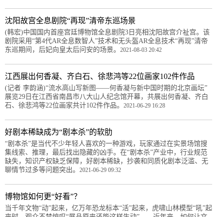
沈阳故宫全息剧院“再现”清帝东巡场景
(韩宏)中国国内首座宫廷博物馆全息剧院3日亮相沈阳故宫介祉宫。该
剧院采用“第4代AR全息数智人”技术和无头盔AR全息技术“再现”清帝
东巡期间，后妃向皇太后问安的场景。
2021-08-03 20:42
江西展出何香凝、齐白石、徐悲鸿等22位画家102件作品
(记者 李韵涵)“流水高山写新图——何香凝与新中国时期的北京画坛”
展览29日在江西省南昌市八大山人纪念馆开幕，共展出何香凝、齐白
石、徐悲鸿等22位画家共计102件作品。
2021-06-29 16:28
好剧本稀缺成为“剧本杀”的软肋
“剧本杀”是当代不少年轻人喜欢的一种游戏，玩家通过在实景场馆搜
集线索、推理，最后找出隐藏的凶手。在“剧本杀”产业中，行业规范
缺失，知识产权缺乏保障，好剧本稀缺，抄袭和同质化剧本泛滥、无
聊情节过多等问题突出。
2021-06-29 09:32
博物馆如何更“好看”？
当千年文物“动”起来，亿万年恐龙标本“活”起来，虎啸山林模型“吼”起
来时，观众不禁惊叹“展品原来还能这样生动” 近年来，如何让文