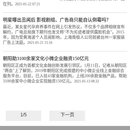
在列。
2021-01-22 07:21
明星曝出丑闻后 影视剧组、广告商只能自认倒霉吗？
最近，某女星代孕弃养事件在网上引发热议，不仅多个品牌相继宣布
解约，广电总局旗下期刊也发文称“不为劣迹者提供露脸机会”。2015
年，因为受黄海波个人丑闻影响，上海南极人公司就被台州一家服装
厂告上法庭。
2021-01-21 15:16
朝阳助3100余家文化小微企业融资150亿元
朝阳区正成为首都文化金融创新发展引领区。1月11日，记者从朝阳区
“两会”上了解到，2019年朝阳区完成搭建的中小微企业线上金融综合
服务平台，目前，已入驻43家金融机构，上线200余款金融产品，帮助
3100余家中小微企业实现融资150亿元。
2021-01-13 08:32
1/5
下一页