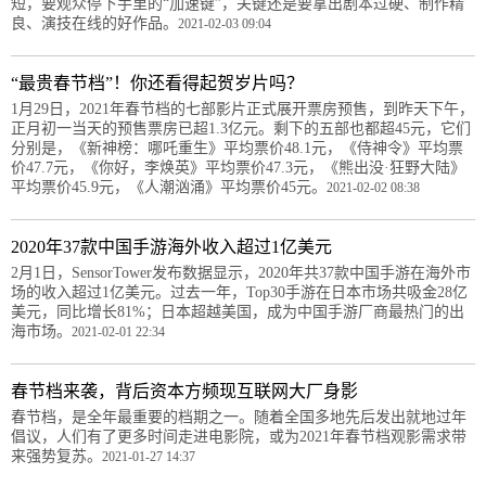
短，要观众停下手里的“加速键”，关键还是要拿出剧本过硬、制作精
良、演技在线的好作品。
2021-02-03 09:04
“最贵春节档”！你还看得起贺岁片吗？
1月29日，2021年春节档的七部影片正式展开票房预售，到昨天下午，
正月初一当天的预售票房已超1.3亿元。剩下的五部也都超45元，它们
分别是，《新神榜：哪吒重生》平均票价48.1元，《侍神令》平均票
价47.7元，《你好，李焕英》平均票价47.3元，《熊出没·狂野大陆》
平均票价45.9元，《人潮汹涌》平均票价45元。
2021-02-02 08:38
2020年37款中国手游海外收入超过1亿美元
2月1日，SensorTower发布数据显示，2020年共37款中国手游在海外市
场的收入超过1亿美元。过去一年，Top30手游在日本市场共吸金28亿
美元，同比增长81%；日本超越美国，成为中国手游厂商最热门的出
海市场。
2021-02-01 22:34
春节档来袭，背后资本方频现互联网大厂身影
春节档，是全年最重要的档期之一。随着全国多地先后发出就地过年
倡议，人们有了更多时间走进电影院，或为2021年春节档观影需求带
来强势复苏。
2021-01-27 14:37