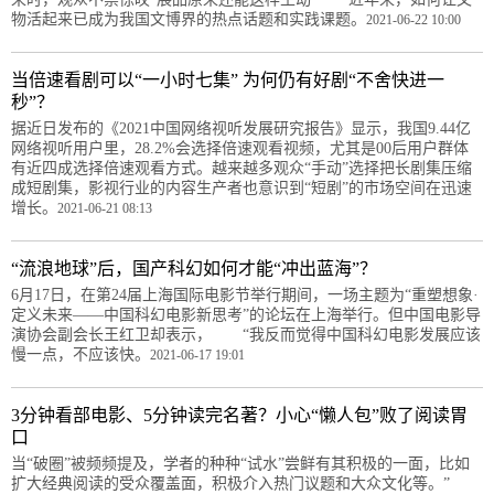
物活起来已成为我国文博界的热点话题和实践课题。
2021-06-22 10:00
当倍速看剧可以“一小时七集” 为何仍有好剧“不舍快进一
秒”？
据近日发布的《2021中国网络视听发展研究报告》显示，我国9.44亿
网络视听用户里，28.2%会选择倍速观看视频，尤其是00后用户群体
有近四成选择倍速观看方式。越来越多观众“手动”选择把长剧集压缩
成短剧集，影视行业的内容生产者也意识到“短剧”的市场空间在迅速
增长。
2021-06-21 08:13
“流浪地球”后，国产科幻如何才能“冲出蓝海”？
6月17日，在第24届上海国际电影节举行期间，一场主题为“重塑想象·
定义未来——中国科幻电影新思考”的论坛在上海举行。但中国电影导
演协会副会长王红卫却表示， “我反而觉得中国科幻电影发展应该
慢一点，不应该快。
2021-06-17 19:01
3分钟看部电影、5分钟读完名著？小心“懒人包”败了阅读胃
口
当“破圈”被频频提及，学者的种种“试水”尝鲜有其积极的一面，比如
扩大经典阅读的受众覆盖面，积极介入热门议题和大众文化等。”