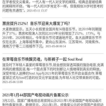
在学者倪文尖看来，一代人有一代人对文学的阐释，经典总是被经典
的阐释所环绕，“每一代人的20岁肯定不一样，但我相信20岁时思考的
问题有共通性”。
2021-05-11 15:37
票房提升252%！音乐节迎来大爆发了吗？
大麦数据显示，五天小长假里全国共有56场音乐节，比2019年同期提
升了37%，票房和观演人次同比2019年分别增加了252%、173%。与
2019年、2020年相比，今年音乐节可谓遍地开花，各大品牌音乐节不
仅在北京、上海等城市集中，更向山东滨州、江苏常州、河南焦作、
海南万宁等二三线城市下沉。
2021-05-08 00:14
在草莓音乐节唤醒灵魂，与新裤子一起 Soul Real
提及时下年轻人喜爱的草莓音乐节,就会想到穿透耳膜的强劲电音,充满
共鸣的柔情民谣,每一个鼓点落下的时刻都让人情绪得到真实的释放。
深受年轻人追捧的Soul App与2021年的草莓音乐节开启全面合作,草莓
星球正式与Soul打造的社交元宇宙连接,为年轻人社交带来新的可能。
2021-05-06 13:09
2021年1月44部国产电视动画片备案公示
3月22日，国家广播电视总局官网公示2021年1月全国国产电视动画片
制作备案信息，数据显示，2021年1月，经备案公示的全国国产电视动