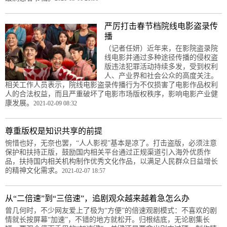
严厉打击春节档院线电影盗录传
播
（记者任妍）近年来，在影院盗录院
线电影并通过多种途径传播的侵权盗
版违法犯罪活动持续多发，受到权利
人、产业界和社会公众的高度关注。
相关工作人员表示，院线电影盗录传播行为不仅损害了电影作品权利
人的合法权益，而且严重破坏了电影市场版权秩序，影响电影产业健
康发展。
2021-02-09 08:32
尊重版权是知识共享的前提
惋惜也好，无奈也罢，“人人影视”基本是凉了。打击盗版，必须注意
保护和扶持正版，鼓励国内相关平台通过正规渠道引入海外优质作
品，扶持国内相关机构制作优秀文化作品，以满足人民群众日益增长
的精神文化需求。
2021-02-07 18:57
从“二倍速”到“三倍速”，追剧观众越来越着急怎么办
曾几何时，不少网友爱上了极为“方便”的倍速观剧模式：不喜欢的剧
情就长按屏幕“加速”，不错的地方就松开。归根结底，无论剧集长