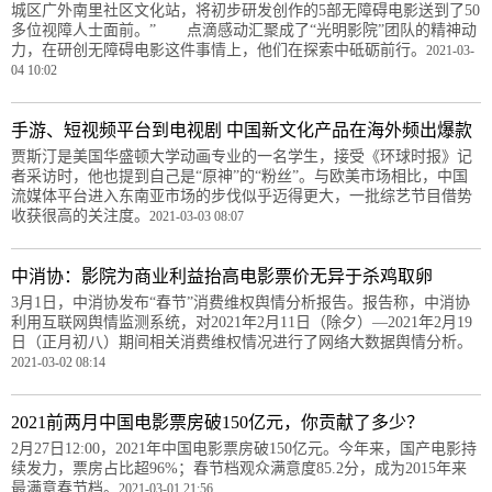
城区广外南里社区文化站，将初步研发创作的5部无障碍电影送到了50
多位视障人士面前。” 点滴感动汇聚成了“光明影院”团队的精神动
力，在研创无障碍电影这件事情上，他们在探索中砥砺前行。
2021-03-
04 10:02
手游、短视频平台到电视剧 中国新文化产品在海外频出爆款
贾斯汀是美国华盛顿大学动画专业的一名学生，接受《环球时报》记
者采访时，他也提到自己是“原神”的“粉丝”。与欧美市场相比，中国
流媒体平台进入东南亚市场的步伐似乎迈得更大，一批综艺节目借势
收获很高的关注度。
2021-03-03 08:07
中消协：影院为商业利益抬高电影票价无异于杀鸡取卵
3月1日，中消协发布“春节”消费维权舆情分析报告。报告称，中消协
利用互联网舆情监测系统，对2021年2月11日（除夕）—2021年2月19
日（正月初八）期间相关消费维权情况进行了网络大数据舆情分析。
2021-03-02 08:14
2021前两月中国电影票房破150亿元，你贡献了多少？
2月27日12:00，2021年中国电影票房破150亿元。今年来，国产电影持
续发力，票房占比超96%；春节档观众满意度85.2分，成为2015年来
最满意春节档。
2021-03-01 21:56