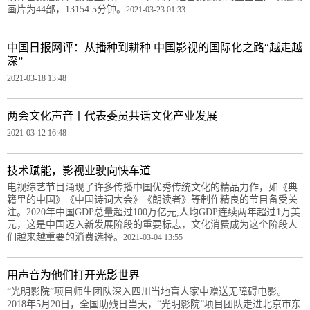
画片为44部，13154.5分钟。
2021-03-23 01:33
中国日报网评：从播种到耕种 中国影视的国际化之路“越走越
深”
2021-03-18 13:48
两会文化声音丨代表委员共话文化产业发展
2021-03-12 16:48
技术赋能，影视业驶向快车道
电视综艺节目涌现了许多传播中国优秀传统文化的精品力作，如《典
籍里的中国》《中国诗词大会》《朗读者》等制作精良的节目备受关
注。2020年中国GDP总量超过100万亿元,人均GDP连续两年超过1万美
元，这是中国迈入新发展阶段的重要标志，文化消费成为这个阶段人
们越来越重要的消费选择。
2021-03-04 13:55
用声音为他们打开光影世界
“光明影院”项目师生团队深入四川当地盲人家中赠送无障碍电影。
2018年5月20日，全国助残日当天，“光明影院”项目团队走进北京市东