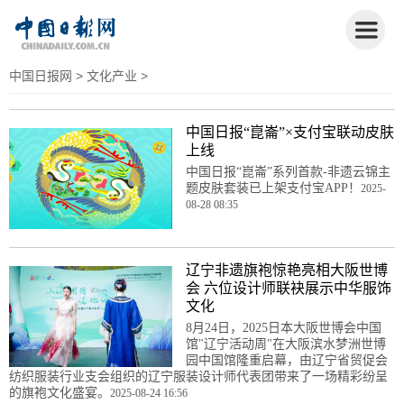
中国日报网
>
文化产业
>
中国日报“崑崙”×支付宝联动皮肤
上线
中国日报“崑崙”系列首款-非遗云锦主
题皮肤套装已上架支付宝APP！
2025-
08-28 08:35
辽宁非遗旗袍惊艳亮相大阪世博
会 六位设计师联袂展示中华服饰
文化
8月24日，2025日本大阪世博会中国
馆"辽宁活动周"在大阪滨水梦洲世博
园中国馆隆重启幕，由辽宁省贸促会
纺织服装行业支会组织的辽宁服装设计师代表团带来了一场精彩纷呈
的旗袍文化盛宴。
2025-08-24 16:56