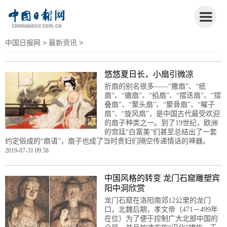
中国日报网
>
最新资讯
>
悠悠夏日长，小扇引微凉
折扇的别名很多——“撒扇”、“纸
扇”、“繖扇”、“掐扇”、“摺迭扇”、“摺
叠扇”、“聚头扇”、“聚骨扇”、“櫂子
扇”、“旋风扇”，是中国古代最受欢迎
的扇子种类之一。到了19世纪，欧洲
的宫廷“白富美”们甚至总结出了一套
约定俗成的“扇语”，扇子也成了当时贵妇们隔空传递情话的神器。
2019-07-31 09:58
中国风格的转变 龙门石窟雕塑宾
阳中洞欣赏
龙门石窟在洛阳南郊12公里的龙门
口，北魏后期，孝文帝（471－499年
在位）为了便于控制广大北部中国的