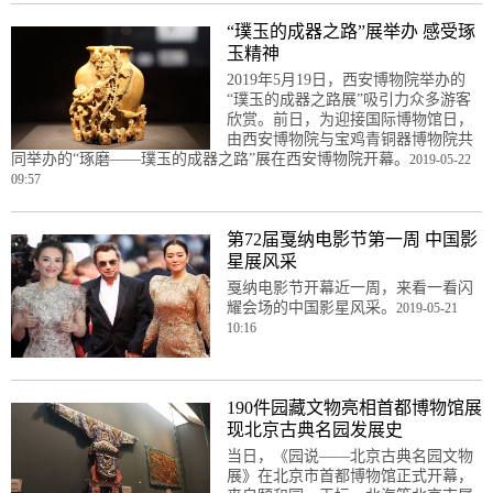
“璞玉的成器之路”展举办 感受琢
玉精神
2019年5月19日，西安博物院举办的
“璞玉的成器之路展”吸引力众多游客
欣赏。前日，为迎接国际博物馆日，
由西安博物院与宝鸡青铜器博物院共
同举办的“琢磨——璞玉的成器之路”展在西安博物院开幕。
2019-05-22
09:57
第72届戛纳电影节第一周 中国影
星展风采
戛纳电影节开幕近一周，来看一看闪
耀会场的中国影星风采。
2019-05-21
10:16
190件园藏文物亮相首都博物馆展
现北京古典名园发展史
当日，《园说——北京古典名园文物
展》在北京市首都博物馆正式开幕，