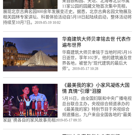
来自颐和园、天坛、北海等北京市属
11家公园的园藏文物首次集中亮相，
展现北京古典名园800余年发展变迁史。据悉，北京古典名园文物展及
相关园林专家讲坛、科普体验活动自5月18日起陆续启动，整体活动将
持续至10月7日。
2019-05-19 10:02
华裔建筑大师贝聿铭去世 代表作
遍布世界
华裔建筑大师贝聿铭于当地时间5月16
日逝世，享年102岁。他的建筑遍及世
界各地，被誉为“现代建筑的最后大
师”。
2019-05-17 10:28
《最美我的家》小家风凝练大国
情 真情“引爆”泪腺
5月16日，由全国妇联和中央广播电视
总台联合主办，央视综合频道承办的
《最美我的家》特别节目于央视综合
频道播出，九户来自全国各地的“最美
家庭”携各自的家风故事亮相
2019-05-17 09:35