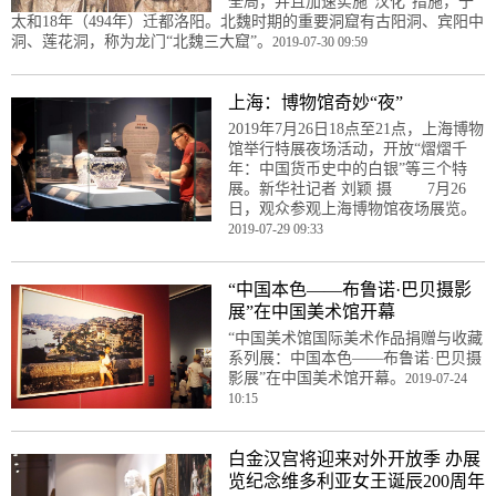
全局，并且加速实施“汉化”措施，于
太和18年（494年）迁都洛阳。北魏时期的重要洞窟有古阳洞、宾阳中
洞、莲花洞，称为龙门“北魏三大窟”。
2019-07-30 09:59
上海：博物馆奇妙“夜”
2019年7月26日18点至21点，上海博物
馆举行特展夜场活动，开放“熠熠千
年：中国货币史中的白银”等三个特
展。新华社记者 刘颖 摄 7月26
日，观众参观上海博物馆夜场展览。
2019-07-29 09:33
“中国本色——布鲁诺·巴贝摄影
展”在中国美术馆开幕
“中国美术馆国际美术作品捐赠与收藏
系列展：中国本色——布鲁诺·巴贝摄
影展”在中国美术馆开幕。
2019-07-24
10:15
白金汉宫将迎来对外开放季 办展
览纪念维多利亚女王诞辰200周年