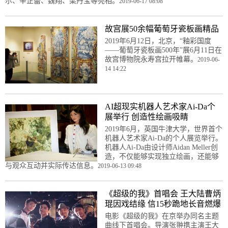
尔、辛芷蕾、魏翔、梁丹宝等亮相。
2019-06-17 08:08
故宫展50余幅葡萄牙瓷板画精品
2019年6月12日，北京，“釉彩国度
——葡萄牙瓷板画500年”展6月11日在
故宫博物院永寿宫拉开帷幕。
2019-06-
14 14:22
AI超现实机器人艺术家Ai-Da个
展举行 创造性绘画吸睛
2019年6月，英国牛津大学，世界首个
机器人艺术家Ai-Da的个人展览举行。
机器人Ai-Da由设计师Aidan Meller创
造，不仅能够实现独立绘画，还能够
与观众互动并实际传达信息。
2019-06-13 09:48
《超级的我》首唱会 王大陆曹炳
琨因戏结缘 信15秒跪地长音燃爆
电影《超级的我》在京举办同名主题
曲线下首唱会。导演张翀携主演王大