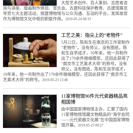
大型艺术创作、百人篆刻、志愿者咨
询与讲座、版画制作体验、音乐会、古建科技保护教育、古建馆展览
导赏七大主题活动，搭建博物馆与公众沟通、互动的平台，发挥故宫
作为博物馆文化中枢的职能作用。
2019-05-24 08:33
工艺之美：指尖上的“老物件”
5月22日，陈和生在南京的工作室制作
“老物件”。没有师父，没有图纸，陈
和生自学成才，10年来，他一共制作
出了170余件微缩模型，还因此获得了
“南京市工艺美术大师”的称号。没有
师父，没有图纸，陈和生自学成才，
10年来，他一共制作出了170余件微缩模型，还因此获得了“南京市工
艺美术大师”的称号。
2019-05-23 13:48
11家博物馆96件元代瓷器精品亮
相国博
由中国国家博物馆主办，汇聚了国内
11家博物馆馆藏文物精品的“海宇会同
——元代瓷器文化展”在中国国家博物
馆开幕。
2019-05-23 09:27