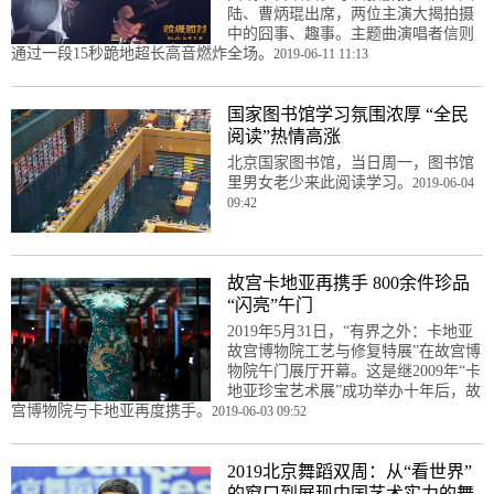
陆、曹炳琨出席，两位主演大揭拍摄
中的囧事、趣事。主题曲演唱者信则
通过一段15秒跪地超长高音燃炸全场。
2019-06-11 11:13
国家图书馆学习氛围浓厚 “全民
阅读”热情高涨
北京国家图书馆，当日周一，图书馆
里男女老少来此阅读学习。
2019-06-04
09:42
故宫卡地亚再携手 800余件珍品
“闪亮”午门
2019年5月31日，“有界之外：卡地亚
故宫博物院工艺与修复特展”在故宫博
物院午门展厅开幕。这是继2009年“卡
地亚珍宝艺术展”成功举办十年后，故
宫博物院与卡地亚再度携手。
2019-06-03 09:52
2019北京舞蹈双周：从“看世界”
的窗口到展现中国艺术实力的舞