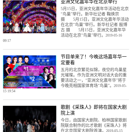
亚洲文化嘉年华在北京举行
5月15日，亚洲文化嘉年华活动在北京
“鸟巢”举行。新华社记者 鞠焕宗
摄 5月15日，亚洲文化嘉年华活动
在北京“鸟巢”举行。新华社记者 殷博
古 摄 5月15日，亚洲文化嘉年华
活动在北京“鸟巢”举行。
2019-05-16
09:17
节目单来了！今晚这场嘉年华一
定要看
五月的北京繁花似锦，夜空的鸟巢星
光璀璨。作为亚洲文明对话大会的重
要活动之一，“亚洲文化嘉年华”将于
今晚亮相国家体育场“鸟巢”。
2019-05-
15 19:54
歌剧《采珠人》即将在国家大剧
院上演
今日，由国家大剧院、柏林国家歌剧
院联合制作的比才歌剧《采珠人》将
在北京国家大剧院首演。
2019-05-15