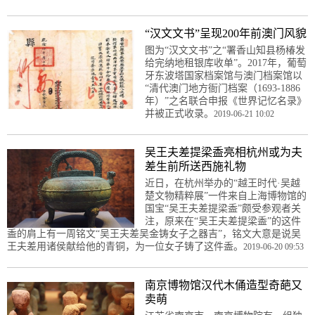
“汉文文书”呈现200年前澳门风貌
图为“汉文文书”之“署香山知县杨椿发
给完纳地租银库收单”。2017年，葡萄
牙东波塔国家档案馆与澳门档案馆以
“清代澳门地方衙门档案（1693-1886
年）”之名联合申报《世界记忆名录》
并被正式收录。
2019-06-21 10:02
吴王夫差提梁盉亮相杭州或为夫
差生前所送西施礼物
近日，在杭州举办的“越王时代·吴越
楚文物精粹展”一件来自上海博物馆的
国宝“吴王夫差提梁盉”颇受参观者关
注，原来在“吴王夫差提梁盉”的这件
盉的肩上有一周铭文“吴王夫差吴金铸女子之器吉”，铭文大意是说吴
王夫差用诸侯献给他的青铜，为一位女子铸了这件盉。
2019-06-20 09:53
南京博物馆汉代木俑造型奇葩又
卖萌