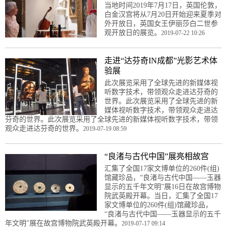
当地时间2019年7月17日，英国伦敦，
白金汉宫将从7月20日开始迎来夏季对
外开放日，英国女王伊丽莎白二世参
观开放日的展览。
2019-07-22 10:26
走进“达芬奇IN成都”光影艺术体
验展
此次展览采用了全球先进的新媒体视
听数字技术，带领观众走进达芬奇的
世界。此次展览采用了全球先进的新
媒体视听数字技术，带领观众走进达
芬奇的世界。此次展览采用了全球先进的新媒体视听数字技术，带领
观众走进达芬奇的世界。
2019-07-19 08:59
“良渚与古代中国”展亮相故宫
汇集了全国17家文博单位的260件(组)
馆藏珍品，“良渚与古代中国——玉器
显示的五千年文明”展16日在故宫博物
院武英殿开幕。当日，汇集了全国17
家文博单位的260件(组)馆藏珍品，
“良渚与古代中国——玉器显示的五千
年文明”展在故宫博物院武英殿开幕。
2019-07-17 09:14