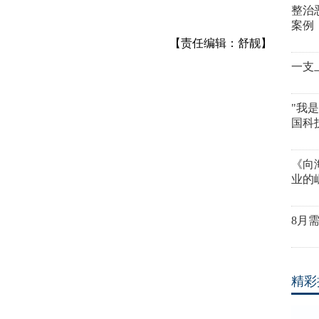
整治
案例
【责任编辑：舒靓】
一支
"我
国科
《向
业的
8月
精彩