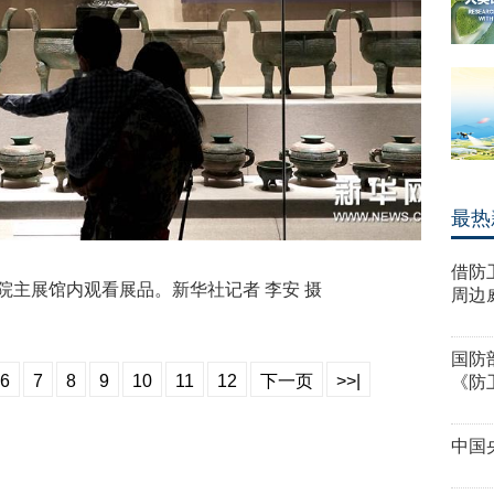
最热
借防
主展馆内观看展品。新华社记者 李安 摄
周边
国防
6
7
8
9
10
11
12
下一页
>>|
《防
中国