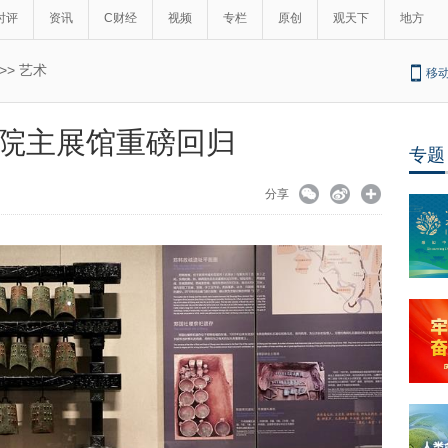
时评
资讯
C财经
视频
专栏
原创
观天下
地方
>>
艺术
移
院主展馆重磅回归
专题
分享