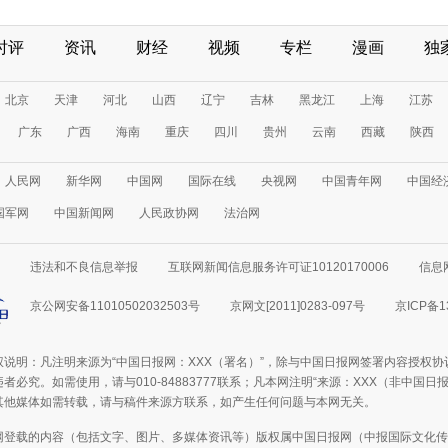
时评
资讯
财经
视频
专栏
漫画
独
北京
天津
河北
山西
辽宁
吉林
黑龙江
上海
江苏
广东
广西
海南
重庆
四川
贵州
云南
西藏
陕西
人民网
新华网
中国网
国际在线
央视网
中国青年网
中国经
国军网
中国新闻网
人民政协网
法治网
违法和不良信息举报
互联网新闻信息服务许可证10120170006
信息
京公网安备11010502032503号
京网文[2011]0283-097号
京ICP备1
权说明：凡注明来源为“中国日报网：XXX（署名）”，除与中国日报网签署内容授权
者必究。如需使用，请与010-84883777联系；凡本网注明“来源：XXX（非中国
其他媒体如需转载，请与稿件来源方联系，如产生任何问题与本网无关。
网登载的内容（包括文字、图片、多媒体资讯等）版权属中国日报网（中报国际文化传