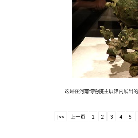
这是在河南博物院主展馆内展出的展
|<<
上一页
1
2
3
4
5