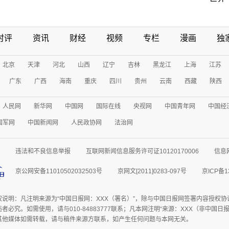
时评
资讯
财经
视频
专栏
漫画
独
北京
天津
河北
山西
辽宁
吉林
黑龙江
上海
江苏
广东
广西
海南
重庆
四川
贵州
云南
西藏
陕西
人民网
新华网
中国网
国际在线
央视网
中国青年网
中国经
国军网
中国新闻网
人民政协网
法治网
违法和不良信息举报
互联网新闻信息服务许可证10120170006
信息
京公网安备11010502032503号
京网文[2011]0283-097号
京ICP备1
权说明：凡注明来源为“中国日报网：XXX（署名）”，除与中国日报网签署内容授权
者必究。如需使用，请与010-84883777联系；凡本网注明“来源：XXX（非中国
其他媒体如需转载，请与稿件来源方联系，如产生任何问题与本网无关。