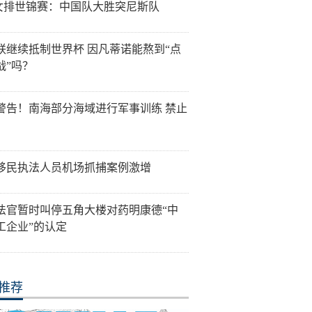
7女排世锦赛：中国队大胜突尼斯队
联继续抵制世界杯 因凡蒂诺能熬到“点
战”吗？
警告！南海部分海域进行军事训练 禁止
移民执法人员机场抓捕案例激增
法官暂时叫停五角大楼对药明康德“中
工企业”的认定
推荐