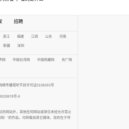
家
招聘
浙江
福建
江西
山东
河南
新疆
深圳
济网
中国台湾网
中国西藏网
央广网
网络传播视听节目许可证0108263号
3028878号-6
协议的网站外，其他任何网站或单位未经允许禁止
日报网）”的作品，均转载自其它媒体，目的在于传