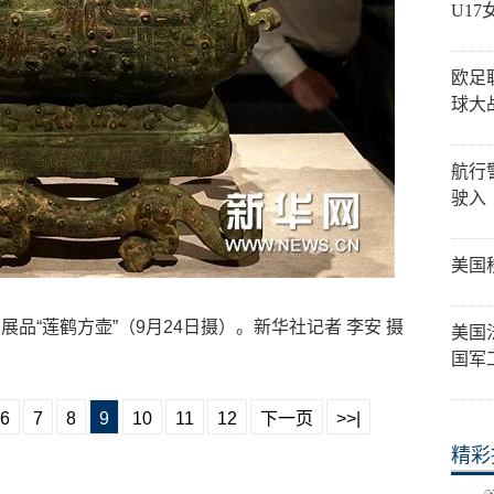
U1
欧足
球大
航行
驶入
美国
品“莲鹤方壶”（9月24日摄）。新华社记者 李安 摄
美国
国军
6
7
8
9
10
11
12
下一页
>>|
精彩