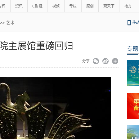
时评
资讯
C财经
视频
专栏
原创
观天下
地方
>>
艺术
移
院主展馆重磅回归
专题
分享