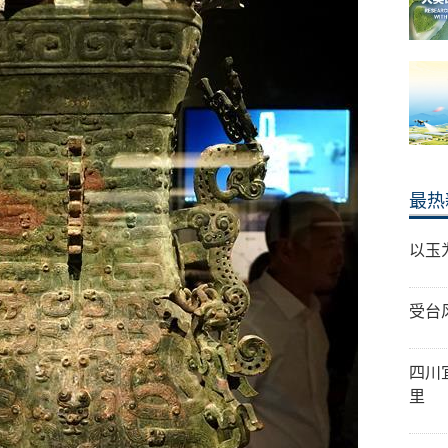
最热
以玉
受台
四川
里