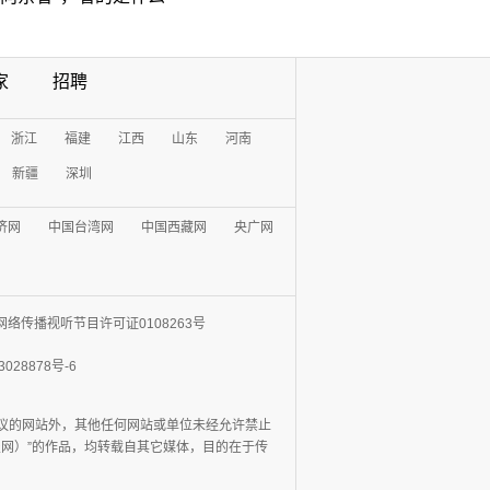
家
招聘
浙江
福建
江西
山东
河南
新疆
深圳
济网
中国台湾网
中国西藏网
央广网
网络传播视听节目许可证0108263号
3028878号-6
协议的网站外，其他任何网站或单位未经允许禁止
日报网）”的作品，均转载自其它媒体，目的在于传