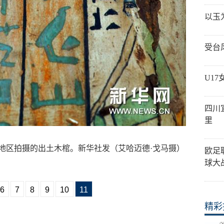
以玉
受台
U1
四川
里
拉地区拍摄的出土木棺。新华社发（艾哈迈德·戈马摄）
欧足
球大
6
7
8
9
10
11
精彩