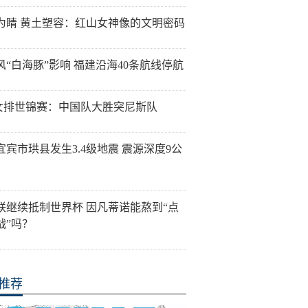
为睛 黄土塑容：红山女神像的文明密码
风“白海豚”影响 福建沿海40条航线停航
7女排世锦赛：中国队大胜突尼斯队
宜宾市珙县发生3.4级地震 震源深度9公
联继续抵制世界杯 因凡蒂诺能熬到“点
战”吗？
推荐