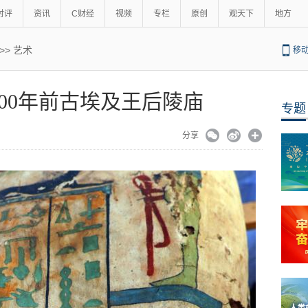
时评
资讯
C财经
视频
专栏
原创
观天下
地方
>>
艺术
移
300年前古埃及王后陵庙
专题
分享