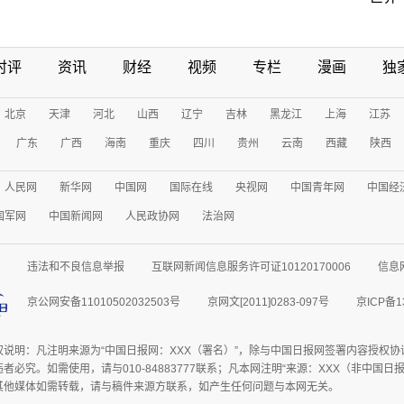
时评
资讯
财经
视频
专栏
漫画
独
北京
天津
河北
山西
辽宁
吉林
黑龙江
上海
江苏
广东
广西
海南
重庆
四川
贵州
云南
西藏
陕西
人民网
新华网
中国网
国际在线
央视网
中国青年网
中国经
国军网
中国新闻网
人民政协网
法治网
违法和不良信息举报
互联网新闻信息服务许可证10120170006
信息
京公网安备11010502032503号
京网文[2011]0283-097号
京ICP备1
权说明：凡注明来源为“中国日报网：XXX（署名）”，除与中国日报网签署内容授权
者必究。如需使用，请与010-84883777联系；凡本网注明“来源：XXX（非中国
其他媒体如需转载，请与稿件来源方联系，如产生任何问题与本网无关。