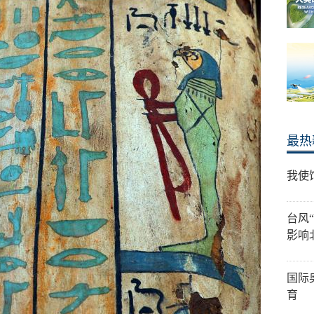
最热
我使
台风
影响
国际
育