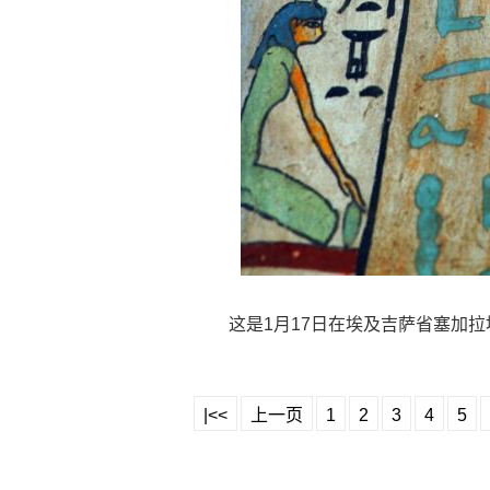
这是1月17日在埃及吉萨省塞加
|<<
上一页
1
2
3
4
5