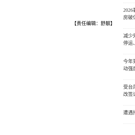
20
房破
【责任编辑：舒靓】
减少
停运
今年
动强
受台
改签
遭遇