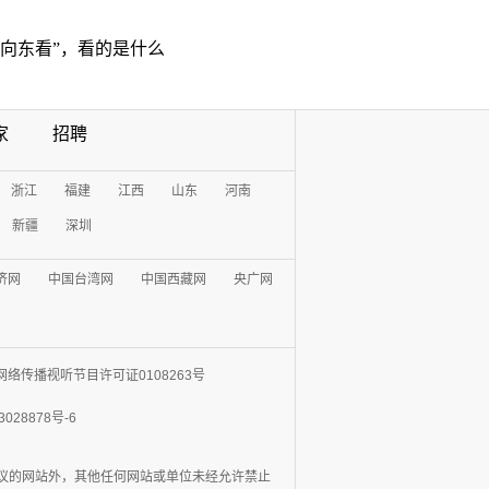
“向东看”，看的是什么
家
招聘
浙江
福建
江西
山东
河南
新疆
深圳
济网
中国台湾网
中国西藏网
央广网
网络传播视听节目许可证0108263号
3028878号-6
协议的网站外，其他任何网站或单位未经允许禁止