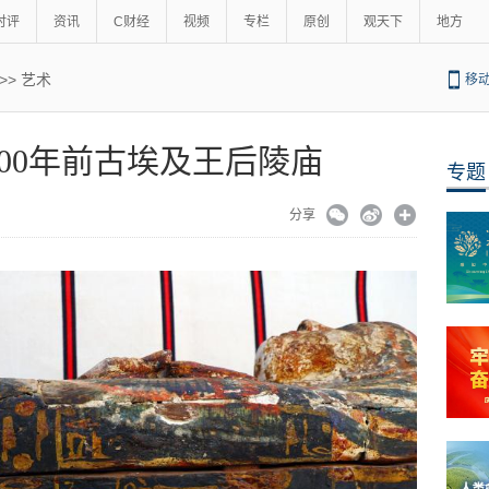
时评
资讯
C财经
视频
专栏
原创
观天下
地方
>>
艺术
移
300年前古埃及王后陵庙
专题
分享