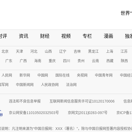
世界
时评
资讯
财经
视频
专栏
漫画
独
北京
天津
河北
山西
辽宁
吉林
黑龙江
上海
江苏
广东
广西
海南
重庆
四川
贵州
云南
西藏
陕西
人民网
新华网
中国网
国际在线
央视网
中国青年网
中国经
国军网
中国新闻网
人民政协网
法治网
违法和不良信息举报
互联网新闻信息服务许可证10120170006
信息
京公网安备11010502032503号
京网文[2011]0283-097号
京ICP备1
权说明：凡注明来源为“中国日报网：XXX（署名）”，除与中国日报网签署内容授权