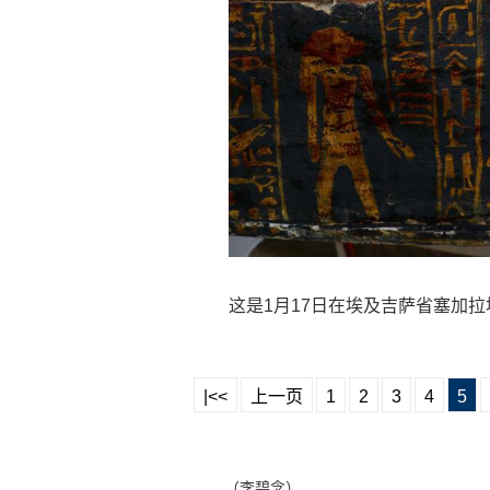
这是1月17日在埃及吉萨省塞加
|<<
上一页
1
2
3
4
5
（李碧念）