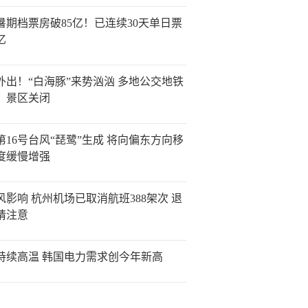
26暑期档票房破85亿！已连续30天单日票
亿
外出！“白海豚”来势汹汹 多地公交地铁
、景区关闭
第16号台风“琵鹭”生成 将向偏东方向移
度缓慢增强
风影响 杭州机场已取消航班388架次 退
请注意
持续高温 韩国电力需求创今年新高