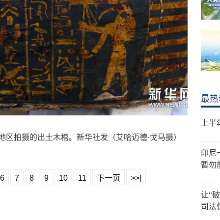
最热
上半
拉地区拍摄的出土木棺。新华社发（艾哈迈德·戈马摄）
印尼
暂勿
6
7
8
9
10
11
下一页
>>|
让“
司法