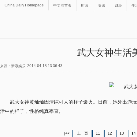
China Daily Homepage
中文网首页
时政
资讯
财经
生
武大女神生活
2014-04-18 13:36:43
来源：新浪娱乐
武大女神黄灿灿因清纯可人的样子爆火。日前，她外出游玩
活中的样子，性格纯真率直。
|<<
上一页
11
12
13
14