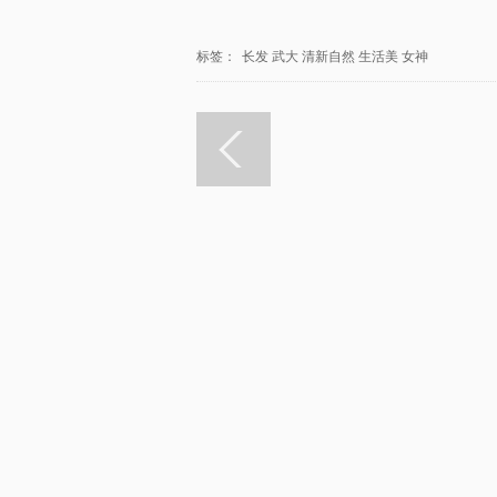
标签：
长发
武大
清新自然
生活美
女神