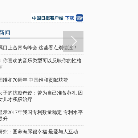
新闻
瞩目上合青岛峰会 这些看点别错过！
：你喜欢的音乐类型可以反映你的性格
商
国维和70周年 中国维和贡献获赞
女子的抗癌奇迹：曾为自己准备葬礼 因
女儿才积极治疗
显示2017年我国专利数量稳定 专利水平
提升
研究：圈养海豚很幸福 最爱与人互动