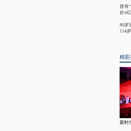
曾有
价4
80
11
精彩
新时