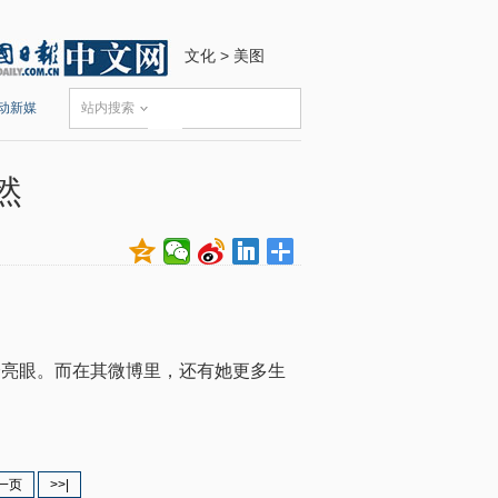
文化
>
美图
动新媒
站内搜索
然
分亮眼。而在其微博里，还有她更多生
一页
>>|