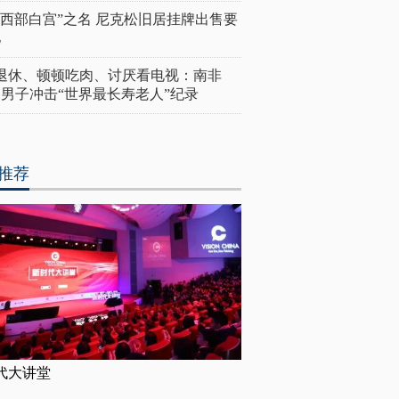
“西部白宫”之名 尼克松旧居挂牌出售要
亿
岁退休、顿顿吃肉、讨厌看电视：南非
4岁男子冲击“世界最长寿老人”纪录
推荐
代大讲堂