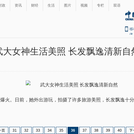
时政
资讯
财经
生活
图片
视频
专栏
双语
移
体
武大女神生活美照 长发飘逸清新自
子爆火。日前，她外出游玩，拍摄了许多旅游美照，长发飘逸十
一页
31
32
33
34
35
36
37
38
39
40
下