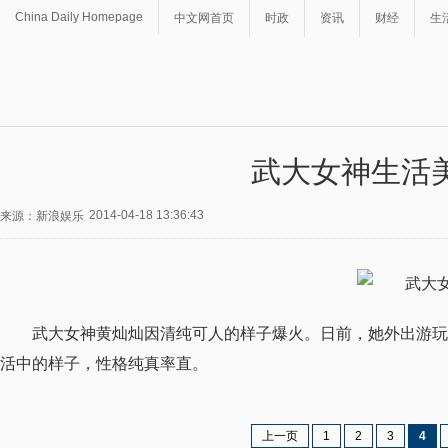
China Daily Homepage
中文网首页
时政
资讯
财经
生
武大女神生活
2014-04-18 13:36:43
来源：新浪娱乐
武大女神黄灿灿因清纯可人的样子爆火。日前，她外出游玩
活中的样子，性格纯真率直。
上一页
1
2
3
4