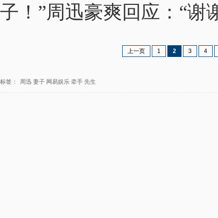
子！”周迅豪爽回应：“谢
上一页
1
2
3
4
标签：
周迅
妻子
网易娱乐
牵手
先生