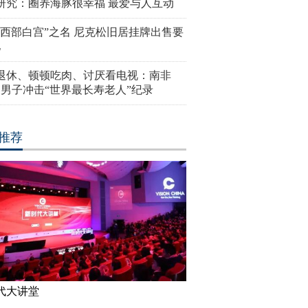
研究：圈养海豚很幸福 最爱与人互动
“西部白宫”之名 尼克松旧居挂牌出售要
亿
岁退休、顿顿吃肉、讨厌看电视：南非
4岁男子冲击“世界最长寿老人”纪录
推荐
代大讲堂