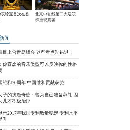
钟表珍宝首次在香
北京中轴线第二大建筑
出
群重现真容
新闻
瞩目上合青岛峰会 这些看点别错过！
：你喜欢的音乐类型可以反映你的性格
商
国维和70周年 中国维和贡献获赞
女子的抗癌奇迹：曾为自己准备葬礼 因
女儿才积极治疗
显示2017年我国专利数量稳定 专利水平
提升