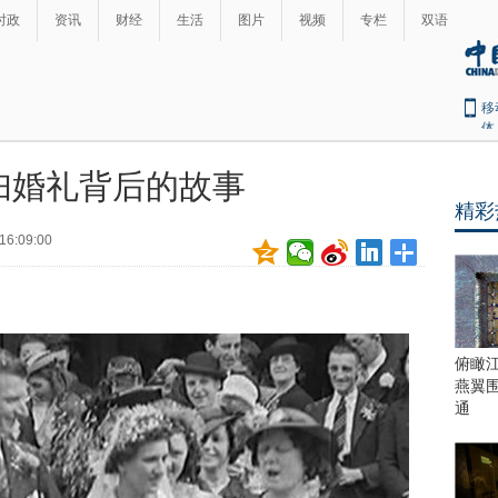
时政
资讯
财经
生活
图片
视频
专栏
双语
移
体
妇婚礼背后的故事
精彩
16:09:00
俯瞰
燕翼
通