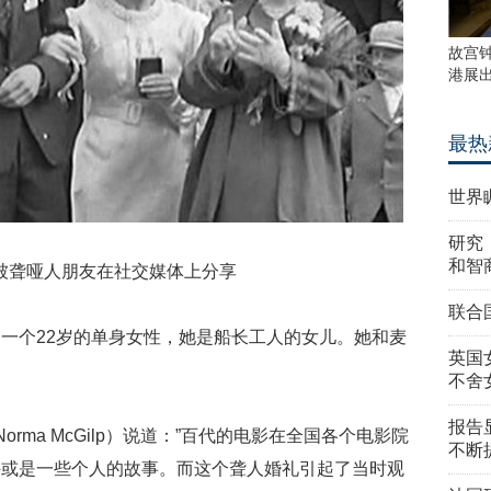
故宫
港展
最热
世界
研究
和智
被聋哑人朋友在社交媒体上分享
联合
一个22岁的单身女性，她是船长工人的女儿。她和麦
英国
不舍
报告
orma McGilp）说道：”百代的电影在全国各个电影院
不断
件或是一些个人的故事。而这个聋人婚礼引起了当时观