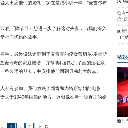
法国
聋人出席他们的婚礼，实在是跟小说一样。”麦吉尔布
曾有
价4
绍英国BBC的听障节目）想进一步了解这对夫妻，当我们深入
80
的幸福而忧伤的故事。
11
着手，最终设法追踪到了麦肯齐的侄女蕾切尔·麦肯斯
精彩
也已经在调查麦肯奇的家庭族谱，并帮助我们找到了她的远近亲
了一些久违的朋友，并安排他们回到贝弗利大教堂。
多人都有参加。我们放映了邓肯和内塔斯结婚的电影，
妻夫妻1940年结婚的地方。这就像在看一场真正的婚
新时
1
2
3
4
下一页