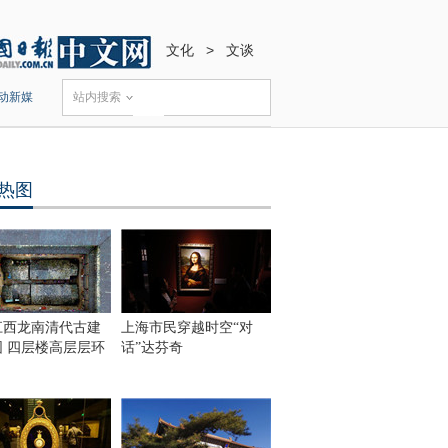
文化
>
文谈
动新媒
站内搜索
热图
江西龙南清代古建
上海市民穿越时空“对
围 四层楼高层层环
话”达芬奇