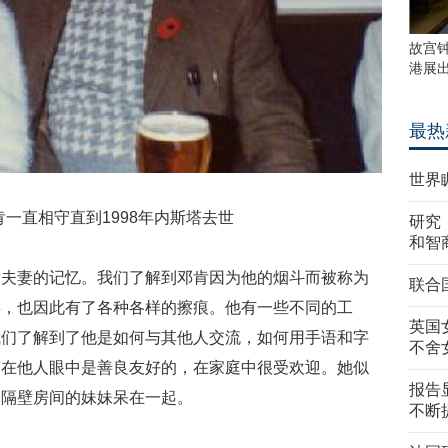
故宫
港展
最热
世界
一直相守直到1998年内斯塔去世
研究
和智
对夫妻的记忆。我们了解到邓肯因为他的烟斗而被称为
联合
耍，也因此有了各种各样的擦痕。他有一些不同的工
英国
我们了解到了他是如何与其他人交流，如何用手语和字
不舍
塔在他人眼中是善良友好的，在家庭中很受欢迎。她似
报告
和隔壁房间的妹妹呆在一起。
不断