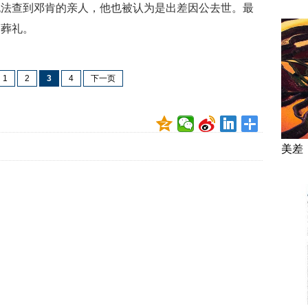
无法查到邓肯的亲人，他也被认为是出差因公去世。最
的葬礼。
1
2
3
4
下一页
美差