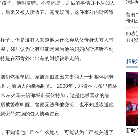
法国
有了孩子，他叫皮特。不幸的是，之后的事情并不尽如人
走，后来又被人所收养。毫无疑问，这件事对内斯塔造
曾有
价4
80
的样子，但是没有人知道他为什么会从父母身边被人带
11
在哭，邻居认为这有可能是因为他的妈妈内斯塔听不到
皮特是在邓肯外出出差的时候被带走的。
精彩
婚姻仍然很坚固。家族亲戚拿出夫妻两人一起相伴到老
去世之前两人的幸福时光。 2000年，邓肯在去布里德林
常常左火车去沿海城市买伏特加，这是他最喜欢的品
，后被警察叫醒。警察无法和他交流，也不知道该送他
置到谢菲尔德的聋人协会过夜。
新时
惑，不知道他自己在什么地方，可能认为自己被关进了