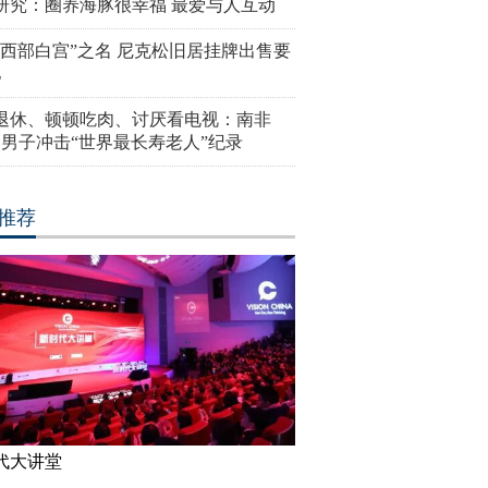
研究：圈养海豚很幸福 最爱与人互动
“西部白宫”之名 尼克松旧居挂牌出售要
亿
岁退休、顿顿吃肉、讨厌看电视：南非
4岁男子冲击“世界最长寿老人”纪录
推荐
代大讲堂