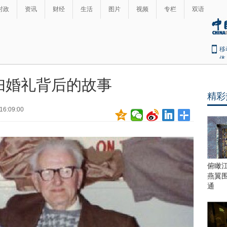
时政
资讯
财经
生活
图片
视频
专栏
双语
移
体
妇婚礼背后的故事
精彩
16:09:00
俯瞰
燕翼
通