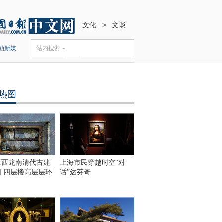
文化
>
文谈
动新媒
站内搜索
热图
江西龙南清代古建
上海市民穿越时空“对
围 四层楼高层层环
话”达芬奇