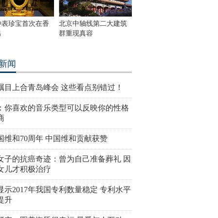
钟表珍宝首次在香
北京中轴线第二大建筑
出
群重现真容
新闻
瞩目上合青岛峰会 这些看点别错过！
：你喜欢的音乐类型可以反映你的性格
商
国维和70周年 中国维和贡献获赞
女子的抗癌奇迹：曾为自己准备葬礼 因
女儿才积极治疗
显示2017年我国专利数量稳定 专利水平
提升