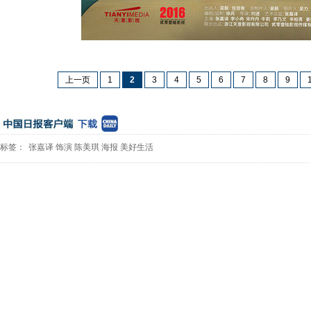
上一页
1
2
3
4
5
6
7
8
9
标签：
张嘉译
饰演
陈美琪
海报
美好生活