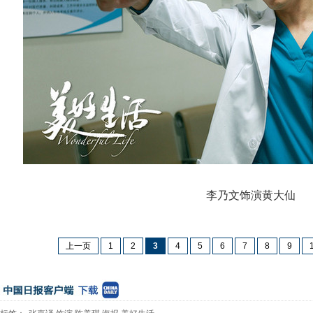
李乃文饰演黄大仙
上一页
1
2
3
4
5
6
7
8
9