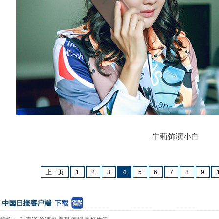
牛莉饰演小白
上一页
1
2
3
4
5
6
7
8
9