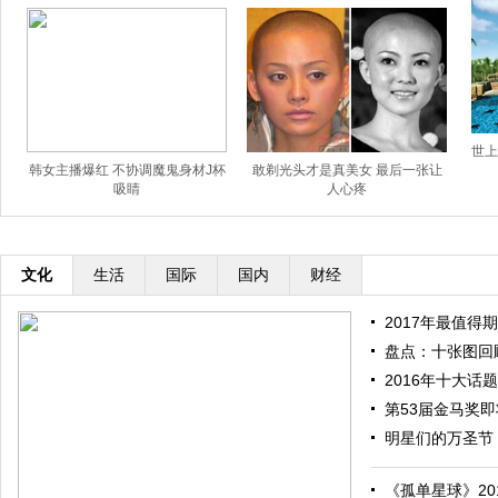
世上
韩女主播爆红 不协调魔鬼身材J杯
敢剃光头才是真美女 最后一张让
吸睛
人心疼
文化
生活
国际
国内
财经
2017年最值得期
盘点：十张图回顾
2016年十大话题
第53届金马奖即将
明星们的万圣节：
《孤单星球》201