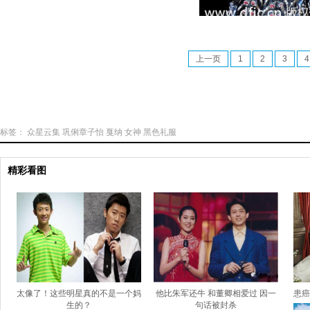
上一页
1
2
3
4
标签：
众星云集
巩俐章子怡
戛纳
女神
黑色礼服
精彩看图
太像了！这些明星真的不是一个妈
他比朱军还牛 和董卿相爱过 因一
患癌
生的？
句话被封杀