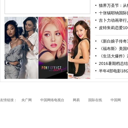
猫界万圣节：从特
十张锡耶纳国际摄
吉卜力动画举行人
皮特朱莉恋爱10
《新白娘子传奇》
《福布斯》美国电
《生活大爆炸》进
2016暑期档总结
跟随电影去旅行：布拉格 在这里邂逅特工、寻找浪漫
半年4部电影18亿票
友情链接：
央广网
中国网络电视台
网易
国际在线
中国网