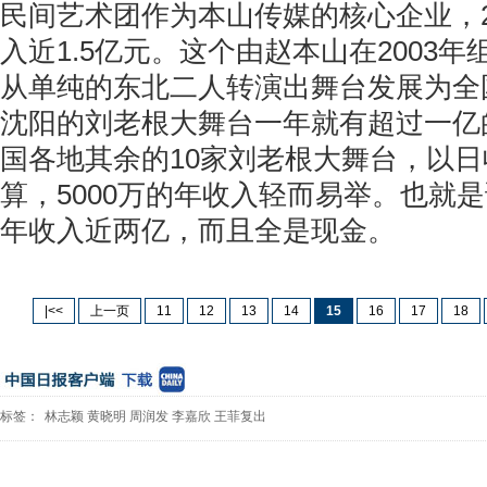
民间艺术团作为本山传媒的核心企业，2
入近1.5亿元。这个由赵本山在2003
从单纯的东北二人转演出舞台发展为全
沈阳的刘老根大舞台一年就有超过一亿
国各地其余的10家刘老根大舞台，以日
算，5000万的年收入轻而易举。也就
年收入近两亿，而且全是现金。
|<<
上一页
11
12
13
14
15
16
17
18
标签：
林志颖
黄晓明
周润发
李嘉欣
王菲复出