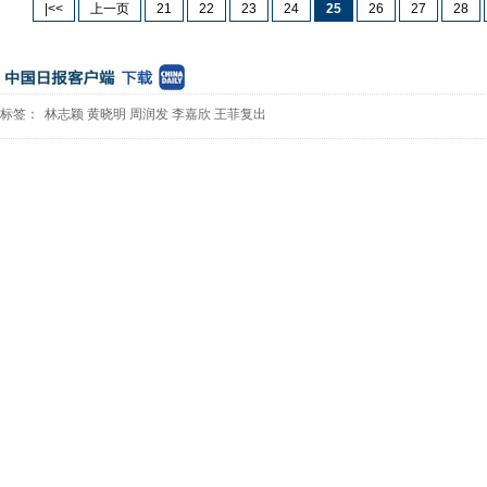
|<<
上一页
21
22
23
24
25
26
27
28
标签：
林志颖
黄晓明
周润发
李嘉欣
王菲复出