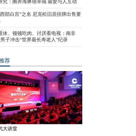
研究：圈养海豚很幸福 最爱与人互动
“西部白宫”之名 尼克松旧居挂牌出售要
亿
岁退休、顿顿吃肉、讨厌看电视：南非
4岁男子冲击“世界最长寿老人”纪录
推荐
代大讲堂