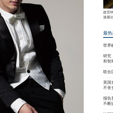
故宫
港展
最热
世界
研究
和智
联合
英国
不舍
报告
不断