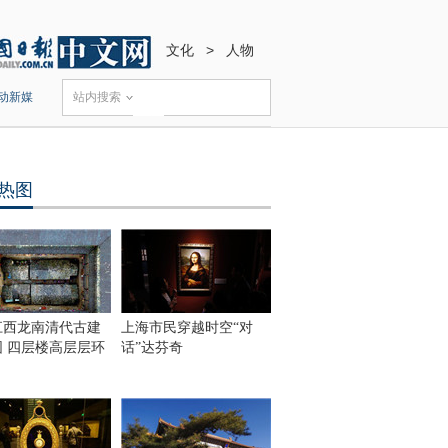
文化
>
人物
动新媒
站内搜索
热图
江西龙南清代古建
上海市民穿越时空“对
围 四层楼高层层环
话”达芬奇