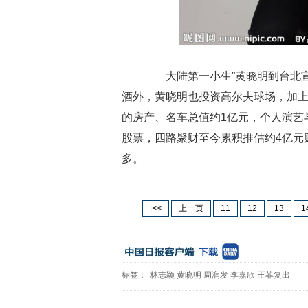
大陆第一小生”黄晓明到台北宣
酒外，黄晓明也投资高尔夫球场，加上
的房产、名车总值约1亿元，个人演艺
股票，四路聚财至今累积推估约4亿元
多。
|<<
上一页
11
12
13
1
标签：
林志颖
黄晓明
周润发
李嘉欣
王菲复出