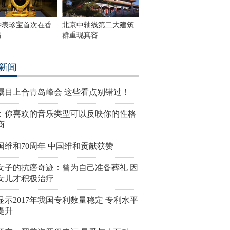
钟表珍宝首次在香
北京中轴线第二大建筑
出
群重现真容
新闻
瞩目上合青岛峰会 这些看点别错过！
：你喜欢的音乐类型可以反映你的性格
商
国维和70周年 中国维和贡献获赞
女子的抗癌奇迹：曾为自己准备葬礼 因
女儿才积极治疗
显示2017年我国专利数量稳定 专利水平
提升