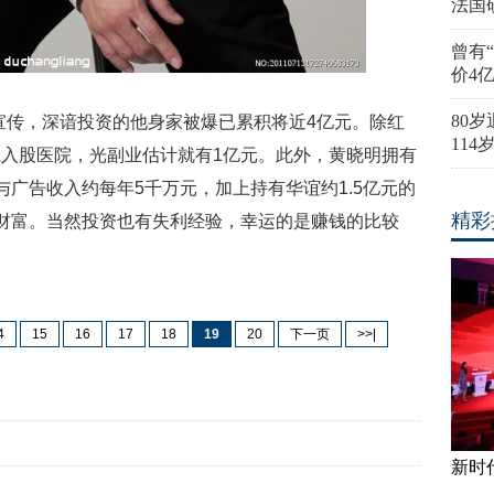
法国
曾有
价4
80
传，深谙投资的他身家被爆已累积将近4亿元。除红
11
入股医院，光副业估计就有1亿元。此外，黄晓明拥有
与广告收入约每年5千万元，加上持有华谊约1.5亿元的
精彩
财富。当然投资也有失利经验，幸运的是赚钱的比较
4
15
16
17
18
19
20
下一页
>>|
新时