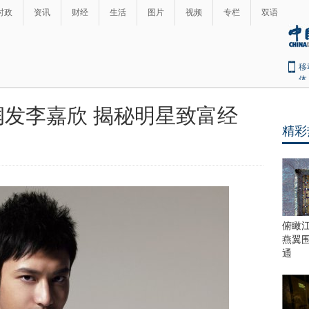
时政
资讯
财经
生活
图片
视频
专栏
双语
移
体
发李嘉欣 揭秘明星致富经
精彩
俯瞰
燕翼
通