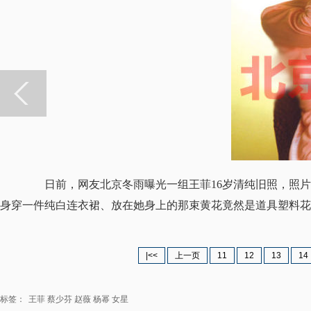
日前，网友北京冬雨曝光一组王菲16岁清纯旧照，照片
身穿一件纯白连衣裙、放在她身上的那束黄花竟然是道具塑料花
|<<
上一页
11
12
13
14
标签：
王菲
蔡少芬
赵薇
杨幂
女星