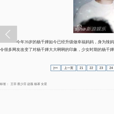
今年39岁的杨千嬅如今已经升级做幸福妈妈，身为辣妈
令很多网友改变了对杨千嬅大大咧咧的印象，少女时期的杨千嬅
|<<
上一页
21
22
23
24
标签：
王菲
蔡少芬
赵薇
杨幂
女星