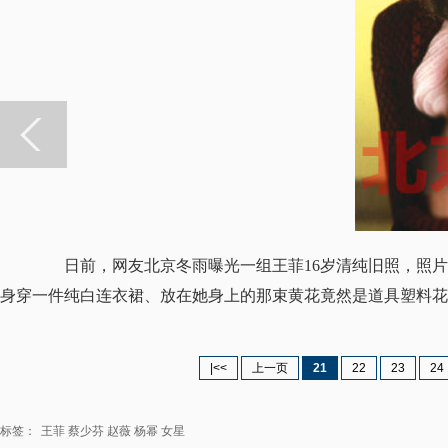
日前，网友北京冬雨曝光一组王菲16岁清纯旧照，照片
身穿一件纯白连衣裙、放在她身上的那束黄花竟然是道具塑料花
|<<
上一页
21
22
23
24
标签：
王菲
蔡少芬
赵薇
杨幂
女星