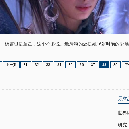
杨幂也是童星，这个不多说。最清纯的还是她16岁时演的郭襄
上一页
31
32
33
34
35
36
37
38
39
下
最热
世界
研究