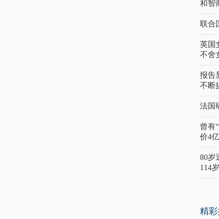
和智
联合
英国
不舍
报告
不断
法国
曾有
价4
80
11
精彩