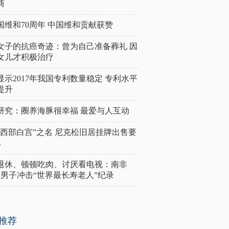
商
国维和70周年 中国维和贡献获赞
女子的抗癌奇迹：曾为自己准备葬礼 因
女儿才积极治疗
显示2017年我国专利数量稳定 专利水平
提升
研究：圈养海豚很幸福 最爱与人互动
“西部白宫”之名 尼克松旧居挂牌出售要
亿
岁退休、顿顿吃肉、讨厌看电视：南非
4岁男子冲击“世界最长寿老人”纪录
推荐