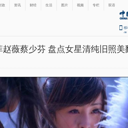
时政
资讯
财经
生活
图片
视频
专栏
双语
移
体
菲赵薇蔡少芬 盘点女星清纯旧照美