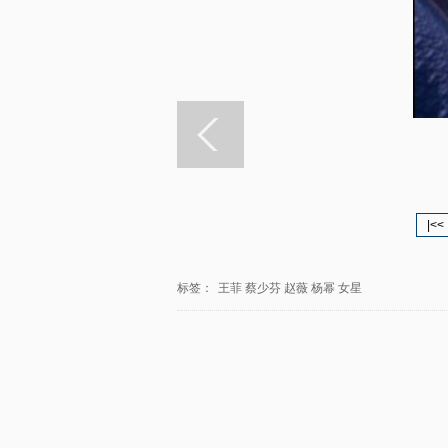
|<<
标签：
王菲
蔡少芬
赵薇
杨幂
女星