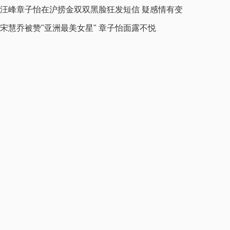
汪峰章子怡在沪捞金双双黑脸狂发短信 疑感情有变
宋慧乔被赞"亚洲最美女星" 章子怡面露不悦