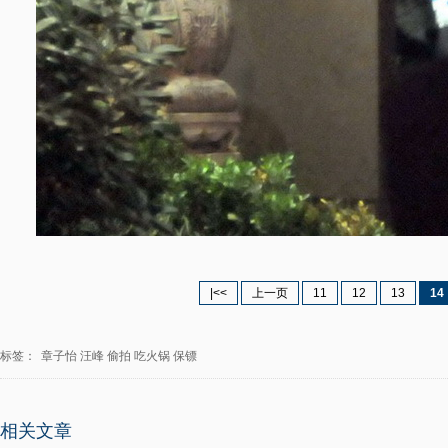
|<<
上一页
11
12
13
14
标签：
章子怡
汪峰
偷拍
吃火锅
保镖
相关文章