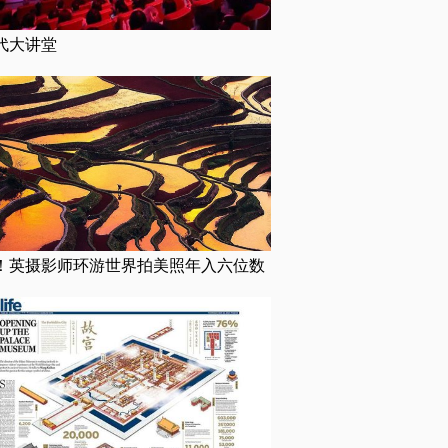
代大讲堂
！英摄影师环游世界拍美照年入六位数