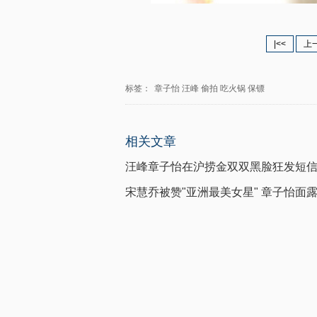
|<<
上
标签：
章子怡
汪峰
偷拍
吃火锅
保镖
相关文章
汪峰章子怡在沪捞金双双黑脸狂发短信
宋慧乔被赞"亚洲最美女星" 章子怡面