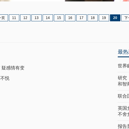
一页
11
12
13
14
15
16
17
18
19
20
下
最热
世界
 疑感情有变
研究
露不悦
和智
联合
英国
不舍
报告