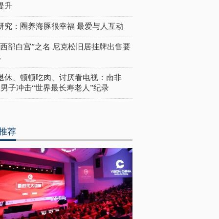
提升
研究：圈养海豚很幸福 最爱与人互动
“西部白宫”之名 尼克松旧居挂牌出售要
亿
岁退休、顿顿吃肉、讨厌看电视：南非
4岁男子冲击“世界最长寿老人”纪录
推荐