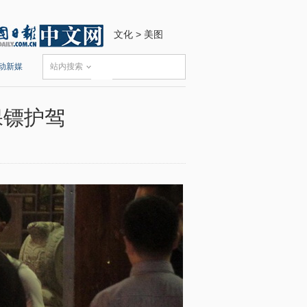
文化
>
美图
动新媒
站内搜索
保镖护驾