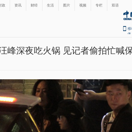
时政
资讯
财经
生活
图片
视频
专栏
双语
移
体
汪峰深夜吃火锅 见记者偷拍忙喊