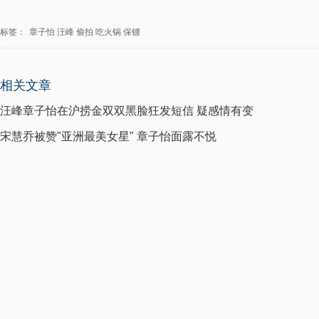
标签：
章子怡
汪峰
偷拍
吃火锅
保镖
相关文章
汪峰章子怡在沪捞金双双黑脸狂发短信 疑感情有变
宋慧乔被赞"亚洲最美女星" 章子怡面露不悦