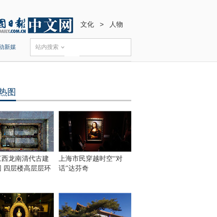
文化
>
人物
动新媒
站内搜索
热图
江西龙南清代古建
上海市民穿越时空“对
围 四层楼高层层环
话”达芬奇