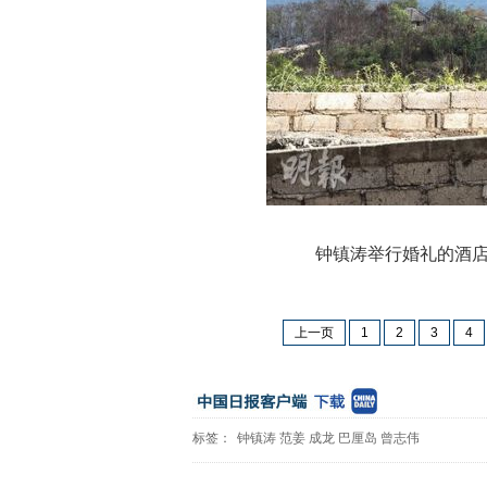
钟镇涛举行婚礼的酒店昨
上一页
1
2
3
4
标签：
钟镇涛
范姜
成龙
巴厘岛
曾志伟