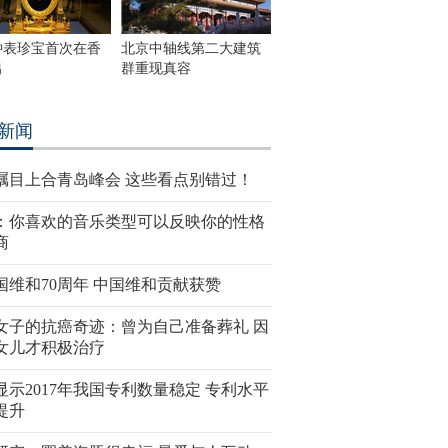
钟表珍宝首次在香
北京中轴线第二大建筑
出
群重现真容
新闻
瞩目上合青岛峰会 这些看点别错过！
：你喜欢的音乐类型可以反映你的性格
商
国维和70周年 中国维和贡献获赞
女子的抗癌奇迹：曾为自己准备葬礼 因
女儿才积极治疗
显示2017年我国专利数量稳定 专利水平
提升