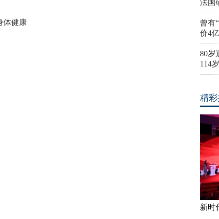
法国
身体健康
曾有
价4
80
11
精彩
新时