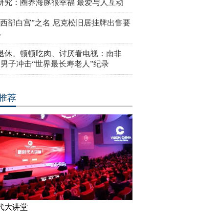
研究：圈养海豚很幸福 最爱与人互动
“西部白宫”之名 尼克松旧居挂牌出售要
亿
岁退休、顿顿吃肉、讨厌看电视：南非
4岁男子冲击“世界最长寿老人”纪录
推荐
代大讲堂