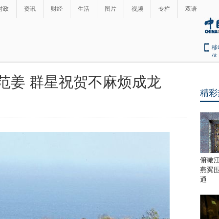
时政
资讯
财经
生活
图片
视频
专栏
双语
移
体
范姜 群星祝贺不麻烦成龙
精彩
俯瞰
燕翼
通