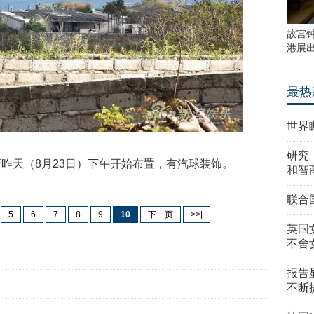
故宫
港展
最热
世界
研究
天（8月23日）下午开始布置，有汽球装饰。
和智
联合
5
6
7
8
9
10
下一页
>>|
英国
不舍
报告
不断