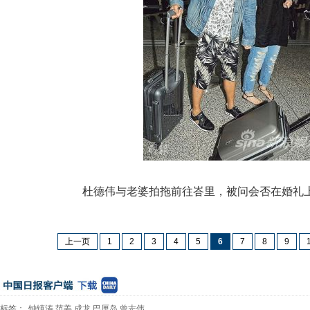
杜德伟与老婆拍拖前往峇里，被问会否在婚礼上
上一页
1
2
3
4
5
6
7
8
9
标签：
钟镇涛
范姜
成龙
巴厘岛
曾志伟