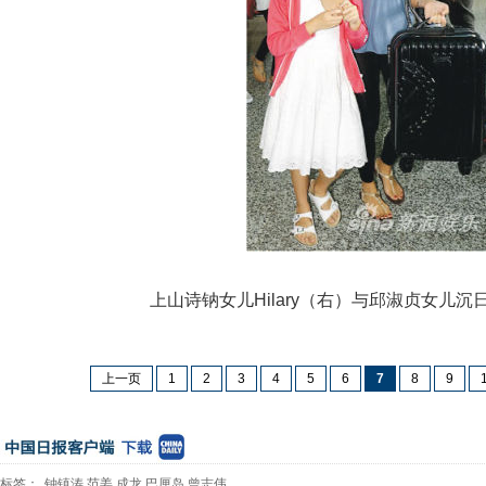
上山诗钠女儿Hilary（右）与邱淑贞女儿沉
上一页
1
2
3
4
5
6
7
8
9
标签：
钟镇涛
范姜
成龙
巴厘岛
曾志伟