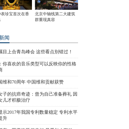
钟表珍宝首次在香
北京中轴线第二大建筑
出
群重现真容
新闻
瞩目上合青岛峰会 这些看点别错过！
：你喜欢的音乐类型可以反映你的性格
商
国维和70周年 中国维和贡献获赞
女子的抗癌奇迹：曾为自己准备葬礼 因
女儿才积极治疗
显示2017年我国专利数量稳定 专利水平
提升