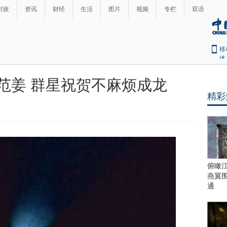
时政
资讯
财经
生活
图片
视频
专栏
双语
移
体
范姜 群星祝贺不麻烦成龙
精彩
俯瞰
燕翼
通