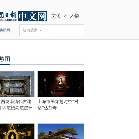
文化
>
人物
动新媒
站内搜索
热图
江西龙南清代古建
上海市民穿越时空“对
围 四层楼高层层环
话”达芬奇