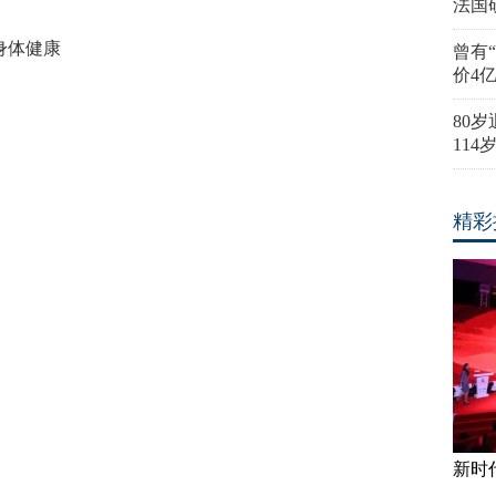
法国
身体健康
曾有
价4
80
11
精彩
新时