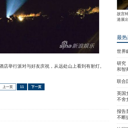
故宫
港展
最热
世界
研究
酒店举行派对与好友庆祝，从远处山上看到有射灯。
和智
联合
上一页
11
下一页
英国
不舍
报告
不断