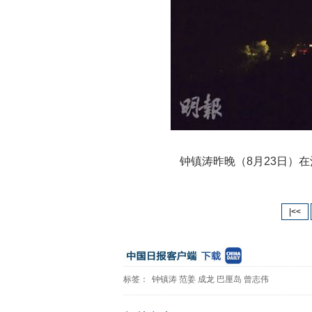
钟镇涛昨晚（8月23日）在
|<<
标签：
钟镇涛
范姜
成龙
巴厘岛
曾志伟