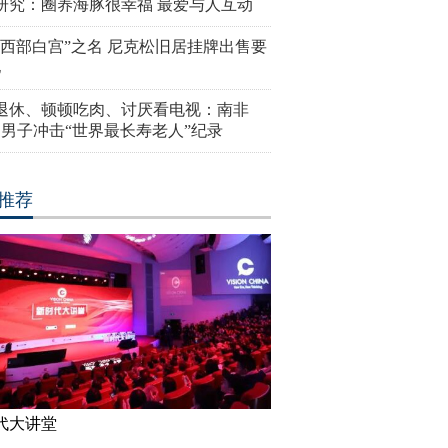
研究：圈养海豚很幸福 最爱与人互动
“西部白宫”之名 尼克松旧居挂牌出售要
亿
岁退休、顿顿吃肉、讨厌看电视：南非
4岁男子冲击“世界最长寿老人”纪录
推荐
代大讲堂