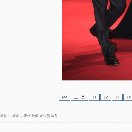
|<<
上一页
11
12
13
14
标签：
杨幂
小宋佳
孙俪
走红毯
星斗