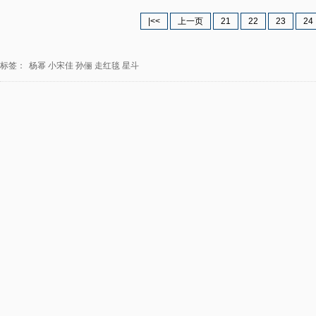
|<<
上一页
21
22
23
24
标签：
杨幂
小宋佳
孙俪
走红毯
星斗