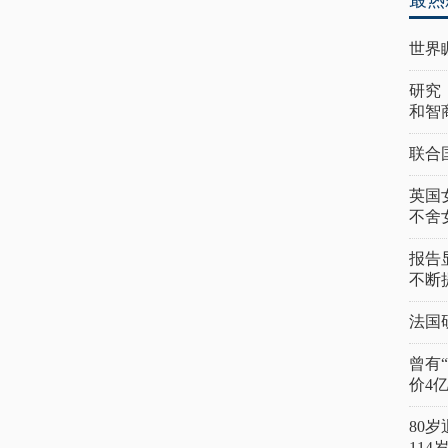
最热
世界
研究
和智
联合
英国
不舍
报告
不断
法国
曾有
价4
80
11