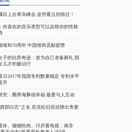
新闻
瞩目上合青岛峰会 这些看点别错过！
：你喜欢的音乐类型可以反映你的性格
商
国维和70周年 中国维和贡献获赞
女子的抗癌奇迹：曾为自己准备葬礼 因
女儿才积极治疗
显示2017年我国专利数量稳定 专利水平
提升
研究：圈养海豚很幸福 最爱与人互动
“西部白宫”之名 尼克松旧居挂牌出售要
亿
岁退休、顿顿吃肉、讨厌看电视：南非
4岁男子冲击“世界最长寿老人”纪录