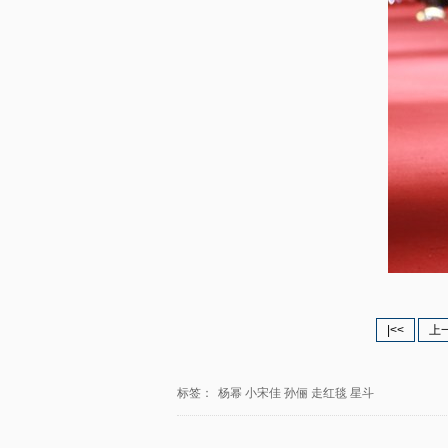
|<<
上
标签：
杨幂
小宋佳
孙俪
走红毯
星斗