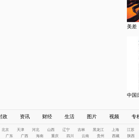
美差
中国
时政
资讯
财经
生活
图片
视频
专
北京
天津
河北
山西
辽宁
吉林
黑龙江
上海
江苏
广东
广西
海南
重庆
四川
云南
贵州
西藏
陕西