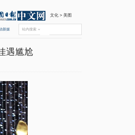
文化
>
美图
动新媒
站内搜索
佳遇尴尬