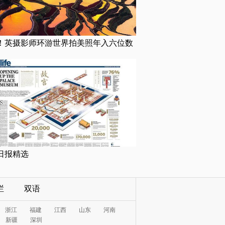
！英摄影师环游世界拍美照年入六位数
日报精选
栏
双语
浙江
福建
江西
山东
河南
新疆
深圳