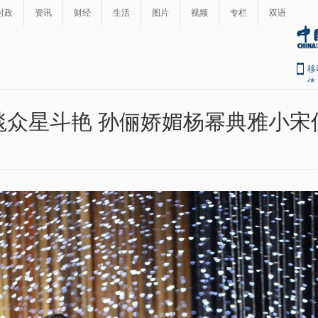
时政
资讯
财经
生活
图片
视频
专栏
双语
移
体
毯众星斗艳 孙俪娇媚杨幂典雅小宋