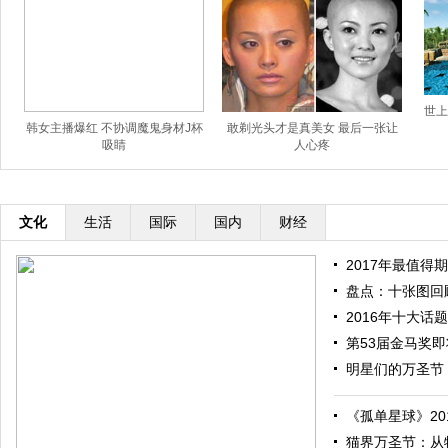
世上
韩女主播爆红 不协调魔鬼身材J杯
敢剃光头才是真美女 最后一张让
吸睛
人心疼
文化
生活
国际
国内
财经
2017年最值得期
盘点：十张图回顾
2016年十大话题
第53届金马奖即将
明星们的万圣节：
《孤单星球》201
猫界万圣节：从特