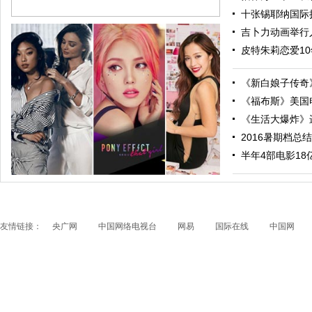
十张锡耶纳国际摄
吉卜力动画举行人
皮特朱莉恋爱10
《新白娘子传奇》
《福布斯》美国电
《生活大爆炸》进
2016暑期档总结
跟随电影去旅行：布拉格 在这里邂逅特工、寻找浪漫
半年4部电影18亿票
友情链接：
央广网
中国网络电视台
网易
国际在线
中国网
papi酱获得1200万融资 看看国内外的网红是如何赚钱