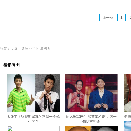
上一页
1
标签：
大S
小S
汪小菲
闭眼
餐厅
精彩看图
太像了！这些明星真的不是一个妈
他比朱军还牛 和董卿相爱过 因一
患癌
生的？
句话被封杀