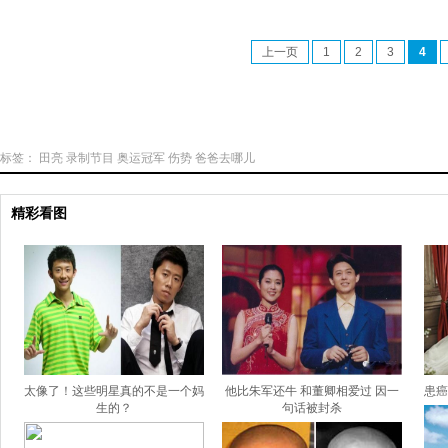
上一页
1
2
3
4
标签：
田亮
录制节目
奥运冠军
伤势
爸爸去哪儿
精彩看图
太像了！这些明星真的不是一个妈
他比朱军还牛 和董卿相爱过 因一
患癌
生的？
句话被封杀