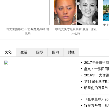
世上
韩女主播爆红 不协调魔鬼身材J杯
敢剃光头才是真美女 最后一张让
吸睛
人心疼
文化
生活
国际
国内
财经
2017年最值得期
盘点：十张图回顾
2016年十大话题
第53届金马奖即将
明星们的万圣节：
《孤单星球》201
猫界万圣节：从特