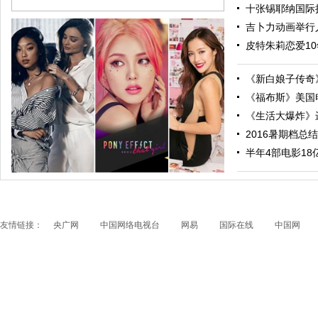
十张锡耶纳国际摄
吉卜力动画举行人
皮特朱莉恋爱10
《新白娘子传奇》
《福布斯》美国电
《生活大爆炸》进
2016暑期档总结
跟随电影去旅行：布拉格 在这里邂逅特工、寻找浪漫
半年4部电影18亿票
友情链接：
央广网
中国网络电视台
网易
国际在线
中国网
papi酱获得1200万融资 看看国内外的网红是如何赚钱