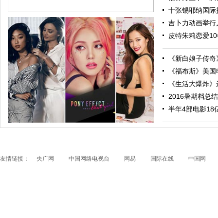
十张锡耶纳国际摄
吉卜力动画举行人
皮特朱莉恋爱10
《新白娘子传奇》
《福布斯》美国电
《生活大爆炸》进
2016暑期档总结
跟随电影去旅行：布拉格 在这里邂逅特工、寻找浪漫
半年4部电影18亿票
友情链接：
央广网
中国网络电视台
网易
国际在线
中国网
papi酱获得1200万融资 看看国内外的网红是如何赚钱