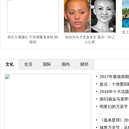
世上
韩女主播爆红 不协调魔鬼身材J杯
敢剃光头才是真美女 最后一张让
吸睛
人心疼
文化
生活
国际
国内
财经
2017年最值得期
盘点：十张图回顾
2016年十大话题
第53届金马奖即将
明星们的万圣节：
《孤单星球》201
猫界万圣节：从特