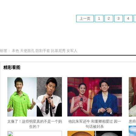
上一页
1
2
3
4
标签：
本色
天使面孔
防割手套
比基尼秀
女军人
精彩看图
太像了！这些明星真的不是一个妈
他比朱军还牛 和董卿相爱过 因一
患癌
生的？
句话被封杀