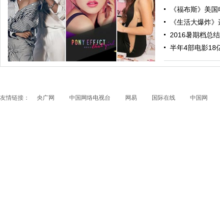
《福布斯》美国电
《生活大爆炸》进
2016暑期档总结
跟随电影去旅行：布拉格 在这里邂逅特工、寻找浪漫
半年4部电影18亿票
友情链接：
央广网
中国网络电视台
网易
国际在线
中国网
papi酱获得1200万融资 看看国内外的网红是如何赚钱
的？