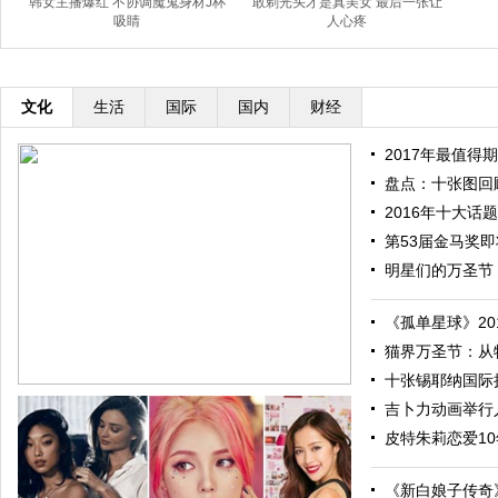
韩女主播爆红 不协调魔鬼身材J杯
敢剃光头才是真美女 最后一张让
吸睛
人心疼
文化
生活
国际
国内
财经
2017年最值得期
盘点：十张图回顾
2016年十大话题
第53届金马奖即将
明星们的万圣节：
《孤单星球》201
猫界万圣节：从特
十张锡耶纳国际摄
吉卜力动画举行人
皮特朱莉恋爱10
《新白娘子传奇》