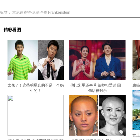
标签：
本尼迪克特-康伯巴奇
Frankenstein
精彩看图
太像了！这些明星真的不是一个妈
他比朱军还牛 和董卿相爱过 因一
患癌
生的？
句话被封杀
世上