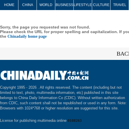
HOME
CHINA
WORLD
BUSINESS
LIFESTYLE
CULTURE
TRAVEL
Sorry, the page you requested was not found.
Please check the URL for proper spelling and capitalization. If yo
the
Chinadaily home page
BAC
Copyright 1995 -
2026 . All rights reserved. The content (including but not
limited to text, photo, multimedia information, etc) published in this site
belongs to China Daily Information Co (CDIC). Without written authorization
from CDIC, such content shall not be republished or used in any form. Note:
Browsers with 1024*768 or higher resolution are suggested for this site.
License for publishing multimedia online
0108263