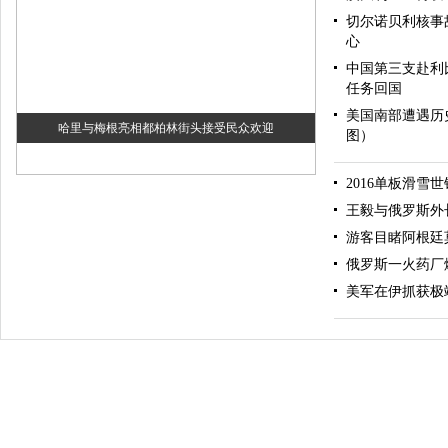
切尔诺贝利核事
心
中国第三支赴利
任务回国
美国南部遭遇历
哈里与梅根亮相都柏林街头接受民众欢迎
图）
2016单板滑雪
王毅与俄罗斯外
游客目睹阿根廷
俄罗斯一火药厂
美军在伊抓获极
伊斯坦布尔遭炸弹袭击 至少11死36伤（图）