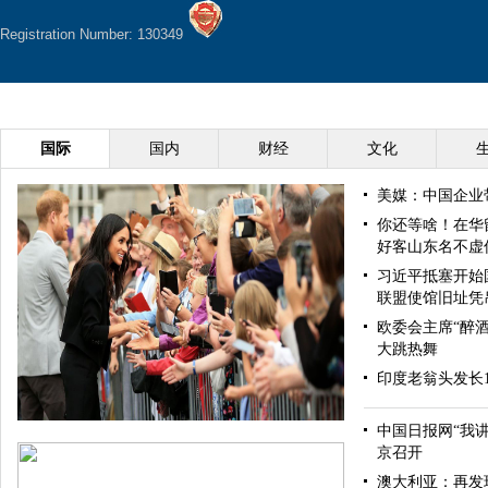
Registration Number: 130349
国际
国内
财经
文化
美媒：中国企业
你还等啥！在华
好客山东名不虚
习近平抵塞开始
联盟使馆旧址凭
欧委会主席“醉酒
大跳热舞
印度老翁头发长
中国日报网“我
京召开
澳大利亚：再发现