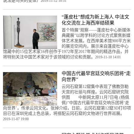
说法是鸟头的变体）
2019-11-12 10:31
“蓬皮杜”想成为新上海人 中法文
化交流在上海西岸结硕果
首个特展“观察——蓬皮杜中心新媒体
典藏展”以跨学科的讨论方式聚焦新媒
体艺术发展。在西岸美术馆900平方米
的展览空间内，展示来自蓬皮杜中心
馆藏中的15位艺术家16件创作于1972年至2017年期间的精选作品，并
将特别关注中国艺术家对于该领域的讨论和贡献。
2019-11-10 14:01
中国古代最早宫廷交响乐团将“走
向世界”
云冈石窟第12窟集中表现了佛教弥勒
天宫的壮丽与辉煌。云冈石窟研究院
供图 中新网太原11月7日电 (杨佩
佩)“中国古代最早宫廷交响乐团将‘走
向世界’，传承云冈文化。张焯介绍，日前，云冈石窟第12窟3D打印项
目已在深圳完成上色总装，将搭配云冈石窟的文物进行世界巡展。
2019-11-07 19:00