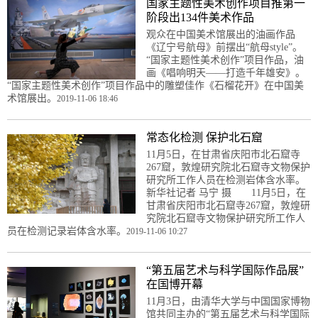
国家主题性美术创作项目推第一
阶段出134件美术作品
观众在中国美术馆展出的油画作品
《辽宁号航母》前摆出“航母style”。
“国家主题性美术创作”项目作品，油
画《唱响明天——打造千年雄安》。
“国家主题性美术创作”项目作品中的雕塑佳作《石榴花开》在中国美
术馆展出。
2019-11-06 18:46
常态化检测 保护北石窟
11月5日，在甘肃省庆阳市北石窟寺
267窟，敦煌研究院北石窟寺文物保护
研究所工作人员在检测岩体含水率。
新华社记者 马宁 摄 11月5日，在
甘肃省庆阳市北石窟寺267窟，敦煌研
究院北石窟寺文物保护研究所工作人
员在检测记录岩体含水率。
2019-11-06 10:27
“第五届艺术与科学国际作品展”
在国博开幕
11月3日，由清华大学与中国国家博物
馆共同主办的“第五届艺术与科学国际