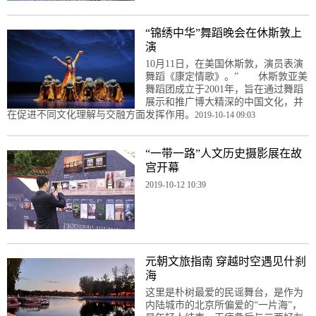
“锦绣中华”舞蹈晚会在休斯敦上
演
10月11日，在美国休斯敦，演员表演
舞蹈《康定情歌》。” 休斯敦亚美
舞蹈团成立于2001年，旨在通过舞蹈
展示和推广博大精深的中国文化，并
在促进不同文化理解与交融方面发挥作用。
2019-10-14 09:03
“一带一路”人文历史摄影展在故
宫开幕
2019-10-12 10:39
元朝文旅指南 穿越时空遇见什刹
海
这里是朴树最爱的民谣舞台，是作为
内陆城市的北京所偏爱的“一片海”，