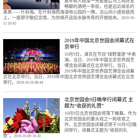
是年轻人结束一天疲惫后与三两好友
畅聊的酒吧一条街，也是远近闻名的
美景——什刹海。在什刹海西海湿地公园的一隅，沿山间小道拾级而
上，一座郭守敬纪念馆，为你揭开这段水脉传奇的开凿始末。
2019-10-
11 10:45
2019年中国北京世园会闭幕式在
京举行
10月9日，演员在节目“绿野漫游”中表
演。当日，2019年中国北京世界园艺
博览会闭幕式在北京举行。当日，
2019年中国北京世界园艺博览会闭幕
式在北京举行。当日，2019年中国北京世界园艺博览会闭幕式在北京
举行。
2019-10-10 06:44
北京世园会9日晚举行闭幕式 主
题为“收获的礼赞”
10月9日北京世园会将落下帷幕。作为
北京世园会的重头戏之一和收官之
作，北京世园会闭幕式将于10月9日晚
间举行，闭幕式主题为“收获的礼
赞”。
2019-10-09 10:20