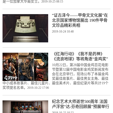
是一位加拿大华裔女士。
2019-10-25 08:15
“证古泽今——甲骨文文化展”在
北京国家博物馆展出 190件甲骨
文珍品精彩亮相
2019-10-24 10:48
《红海行动》《我不是药神》
《流浪地球》等将角逐“金鸡奖”
10月22日，第28届中国金鸡百花电影
节暨第32届中国电影金鸡奖新闻发布
会在北京举行，现场公布了本届金鸡
奖最佳故事片、最佳男女主角、最佳
中小成本故事片、最佳儿童片、最佳美术片、最佳纪录片等共计19个
奖项提名名单。
2019-10-22 17:06
纪念艺术大师逝世500周年 法国
卢浮宫“达-芬奇回顾展”预展举行
2019-10-22 10:22