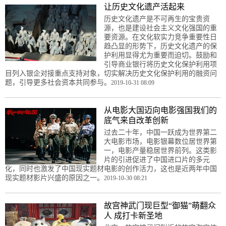
让历史文化遗产活起来
历史文化遗产是不可再生的宝贵资
源，也是建设社会主义文化强国的重
要资源。在文化软实力竞争重要性日
趋凸显的形势下，历史文化遗产的保
护利用显得尤为重要而迫切。鼓励和
引导商业银行将历史文化保护利用项
目列入银企对接重点支持对象，切实解决历史文化保护利用的融资问
题，引导更多社会资本共同参与。
2019-10-31 08:09
从电影大国迈向电影强国我们的
底气来自改革创新
过去二十年，中国一跃成为世界第二
大电影市场，电影银幕数位居世界第
一，电影产量稳居世界前列。这类影
片的引进促进了中国进口片的多元
化，同时也激发了中国现实题材电影的创作活力，这也是近两年中国
现实题材影片兴盛的原因之一。
2019-10-30 08:21
故宫神武门现巨型“御猫”萌翻众
人 成打卡新圣地