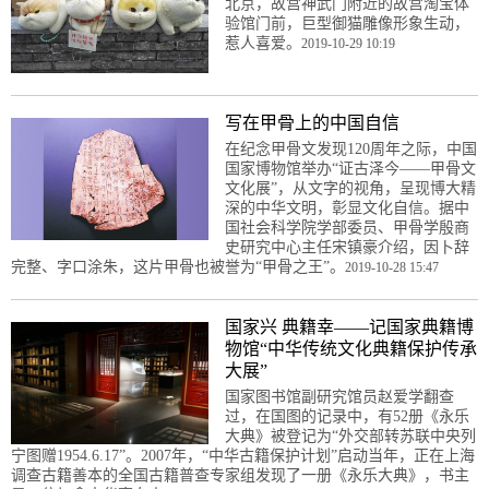
北京，故宫神武门附近的故宫淘宝体
验馆门前，巨型御猫雕像形象生动，
惹人喜爱。
2019-10-29 10:19
写在甲骨上的中国自信
在纪念甲骨文发现120周年之际，中国
国家博物馆举办“证古泽今——甲骨文
文化展”，从文字的视角，呈现博大精
深的中华文明，彰显文化自信。据中
国社会科学院学部委员、甲骨学殷商
史研究中心主任宋镇豪介绍，因卜辞
完整、字口涂朱，这片甲骨也被誉为“甲骨之王”。
2019-10-28 15:47
国家兴 典籍幸——记国家典籍博
物馆“中华传统文化典籍保护传承
大展”
国家图书馆副研究馆员赵爱学翻查
过，在国图的记录中，有52册《永乐
大典》被登记为“外交部转苏联中央列
宁图赠1954.6.17”。2007年，“中华古籍保护计划”启动当年，正在上海
调查古籍善本的全国古籍普查专家组发现了一册《永乐大典》，书主