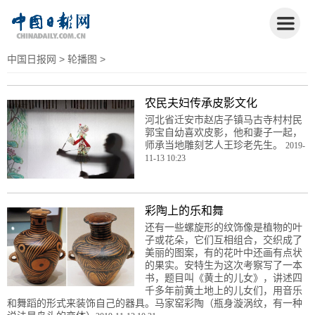
中国日报网
>
轮播图
>
农民夫妇传承皮影文化
河北省迁安市赵店子镇马古寺村村民
郭宝自幼喜欢皮影，他和妻子一起，
师承当地雕刻艺人王珍老先生。
2019-
11-13 10:23
彩陶上的乐和舞
还有一些螺旋形的纹饰像是植物的叶
子或花朵，它们互相组合，交织成了
美丽的图案，有的花叶中还画有点状
的果实。安特生为这次考察写了一本
书，题目叫《黄土的儿女》，讲述四
千多年前黄土地上的儿女们，用音乐
和舞蹈的形式来装饰自己的器具。马家窑彩陶（瓶身漩涡纹，有一种