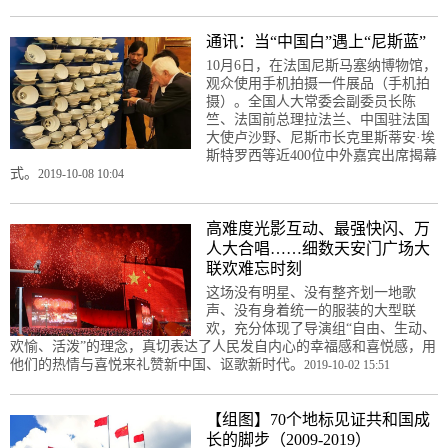
通讯：当“中国白”遇上“尼斯蓝”
10月6日，在法国尼斯马塞纳博物馆，
观众使用手机拍摄一件展品（手机拍
摄）。全国人大常委会副委员长陈
竺、法国前总理拉法兰、中国驻法国
大使卢沙野、尼斯市长克里斯蒂安·埃
斯特罗西等近400位中外嘉宾出席揭幕
式。
2019-10-08 10:04
高难度光影互动、最强快闪、万
人大合唱……细数天安门广场大
联欢难忘时刻
这场没有明星、没有整齐划一地歌
声、没有身着统一的服装的大型联
欢，充分体现了导演组“自由、生动、
欢愉、活泼”的理念，真切表达了人民发自内心的幸福感和喜悦感，用
他们的热情与喜悦来礼赞新中国、讴歌新时代。
2019-10-02 15:51
【组图】70个地标见证共和国成
长的脚步（2009-2019）