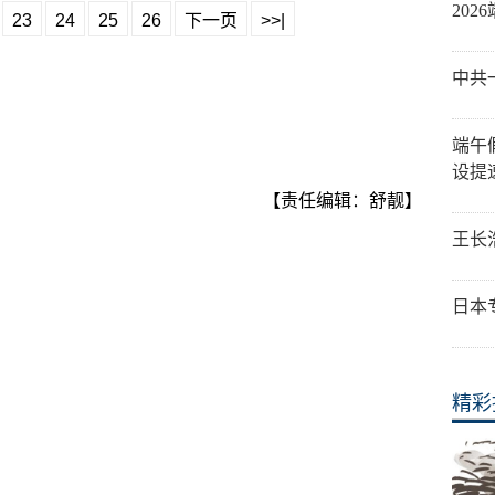
20
23
24
25
26
下一页
>>|
中共
端午
设提
【责任编辑：舒靓】
王长
日本
精彩