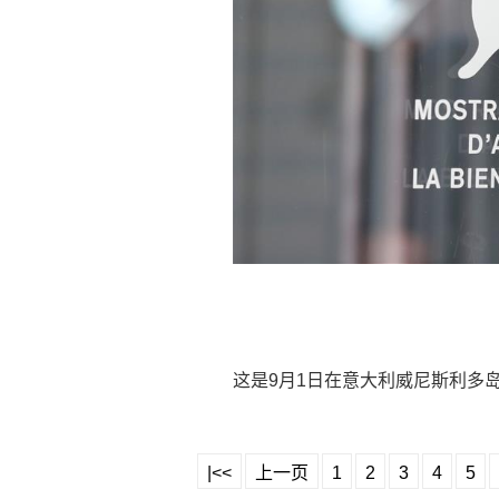
这是9月1日在意大利威尼斯利多
|<<
上一页
1
2
3
4
5