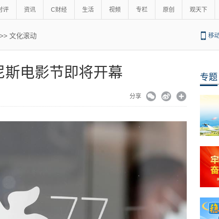
时评
资讯
C财经
生活
视频
专栏
原创
观天下
>>
文化滚动
移
尼斯电影节即将开幕
专题
分享