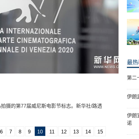
最热
第二
伊朗
岛拍摄的第77届威尼斯电影节标志。新华社/路透
伊朗
诺
6
7
8
9
10
11
12
13
14
15