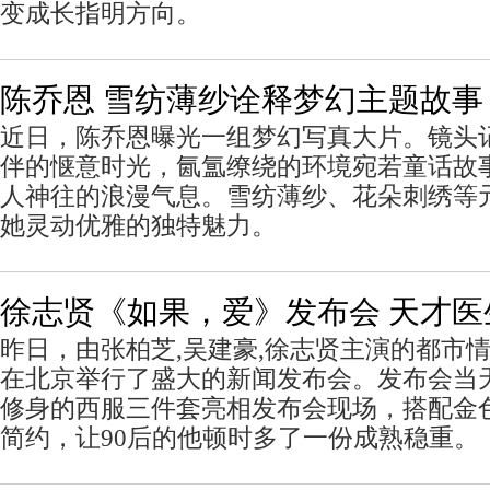
变成长指明方向。
陈乔恩 雪纺薄纱诠释梦幻主题故事
近日，陈乔恩曝光一组梦幻写真大片。镜头
伴的惬意时光，氤氲缭绕的环境宛若童话故
人神往的浪漫气息。雪纺薄纱、花朵刺绣等
她灵动优雅的独特魅力。
徐志贤《如果，爱》发布会 天才医
昨日，由张柏芝,吴建豪,徐志贤主演的都市
在北京举行了盛大的新闻发布会。发布会当
修身的西服三件套亮相发布会现场，搭配金
简约，让90后的他顿时多了一份成熟稳重。