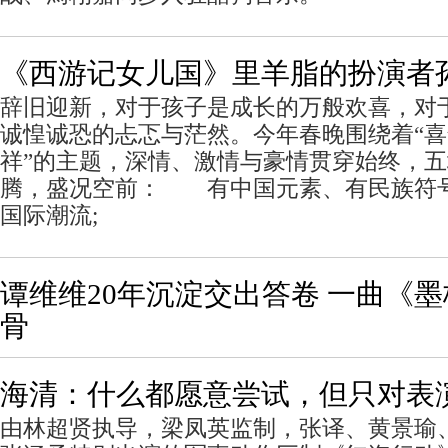
《西游记女儿国》里羊脂的扮演者
辞旧迎新，对于孩子是成长的万般欢喜，对
诚惶诚恐的忐忑与茫然。今年春晚围绕着“
祥”的主题，深情、激情与豪情贯穿始终，
腾，盛况空前： 有中国元素、有民族符
国际潮流;
谭维维20年沉淀交出答卷 一曲《
骨
海清：什么都愿意尝试，但只对表
由林超贤执导，梁凤英监制，张译、黄景瑜