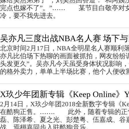
嫁给昊然弟弟了”，刘昊然回答道：“和阿姨
完点也嫁不了”。”…… 某节目白敬亭对
冷，要不我先进去。
吴亦凡三度出战NBA名人赛 场下
北京时间2月17日，NBA全明星名人赛顺利
亦凡比伯场下热聊的画面被抓拍，网友纷纷
头发更久”。吴亦凡今天虽受身体状况影响
的格外卖力，单单上半场比赛，他个人便收
X玖少年团新专辑《Keep Online
2月14日，X玖少年团2018全新数字专辑《Keep
在酷狗正售。……. 此外，随着专辑的正
磊、陈泽希、夏之光、彭楚粤、伍嘉成、谷
战、焉栩嘉同步入驻酷狗音乐。