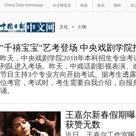
China Daily Homepage
中文网首页
时政
资讯
财经
生
文化
>
人物
"千禧宝宝"艺考登场 中央戏剧学
昨天，中央戏剧学院2018年本科招生专业
列队进入考场。昨天，中戏话剧影视表演、
节目主持3个专业方向开始考试。据考生透露
位考官，考试时，考生需要自我介绍，自报
诵。
王嘉尔新春假期曝
获赞无数
近日，王嘉尔工作室曝