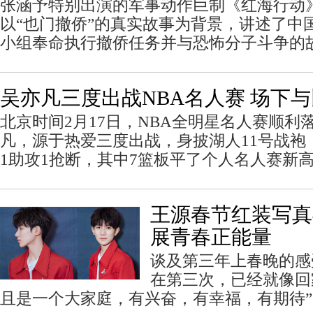
张涵予特别出演的军事动作巨制《红海行动
以“也门撤侨”的真实故事为背景，讲述了中
小组奉命执行撤侨任务并与恐怖分子斗争的
吴亦凡三度出战NBA名人赛 场下
北京时间2月17日，NBA全明星名人赛顺利
凡，源于热爱三度出战，身披湖人11号战袍
1助攻1抢断，其中7篮板平了个人名人赛新
王源春节红装写真
展青春正能量
谈及第三年上春晚的感
在第三次，已经就像回
且是一个大家庭，有兴奋，有幸福，有期待”