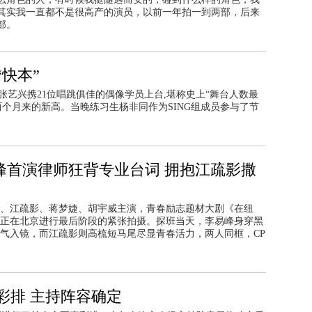
其实我一直都不是很高产的演员，以前一年拍一到两部，后来
部。
快本”
张艺兴携21位唱跳俱佳的偶像学员上台,堪称史上“舞台人数最
两个月来的新高。当晚练习生杨非同作为SING组成员参与了节
峰首演律师狂背专业台词 拥抱江疏影撒
、江疏影、蒋梦婕、胡宇威主演，青春励志题材大剧《在纽
正在北京进行最后阶段的紧张拍摄。探班当天，李易峰身穿黑
气入镜，而江疏影则高梳短马尾尽显青春活力，两人同框，CP
素彩排 主持阵容确定