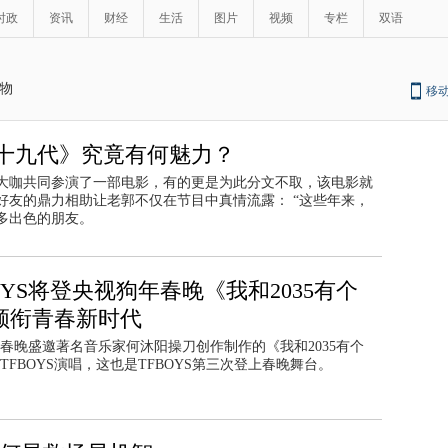
时政
资讯
财经
生活
图片
视频
专栏
双语
物
移
宗十九代》究竟有何魅力？
位大咖共同参演了一部电影，有的更是为此分文不取，该电影就
好友的鼎力相助让老郭不仅在节目中真情流露： “这些年来，
多出色的朋友。
OYS将登央视狗年春晚《我和2035有个
领衔青春新时代
春晚盛邀著名音乐家何沐阳操刀创作制作的《我和2035有个
TFBOYS演唱，这也是TFBOYS第三次登上春晚舞台。