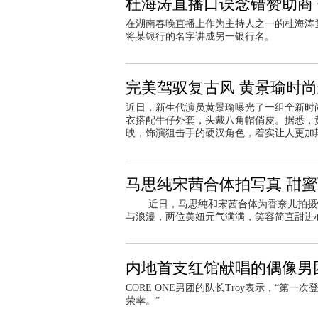
杜海涛直播口误念错赞助商
在湖南春晚直播上作为主持人之一的杜海涛
将某银行的名字讲成另一银行名。
完美驾驭复古风 黄景瑜时
近日，新生代演员黄景瑜曝光了一组全新时
衣搭配牛仔外套，头戴八角帽俏皮。据悉，
映，饰演狙击手的硬汉角色，着实让人更加
马思纯宋茜合体拍写真 甜
近日，马思纯和宋茜合体为香奈儿拍摄情
与浪漫，两位美妞元气满满，笑容简直甜
内地首支红馆献唱的偶像男团C
CORE ONE男团的队长Troy表示，“
荣幸。”