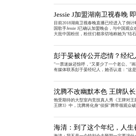
Jessie J加盟湖南卫视春晚
目前2018湖南卫视春晚直播已经进入了倒
国歌手Jessie J已确认加盟晚会，与中国观
大批中国粉丝，粉丝们都亲切地称她为“结石
彭于晏被传公开恋情？经纪
”一票迷妹还惊呼，“又要少了一个老公。”
有媒体联系彭于晏经纪人，她否认道：“这是
沈腾不改幽默本色 王牌队
饱受期待的大型室内竞技真人秀《王牌对王
王牌3》中，沈腾将化身“侦探”腾带领观众
海清：到了这个年纪，人生
海清：我不是一个特别会去预期一定要演什