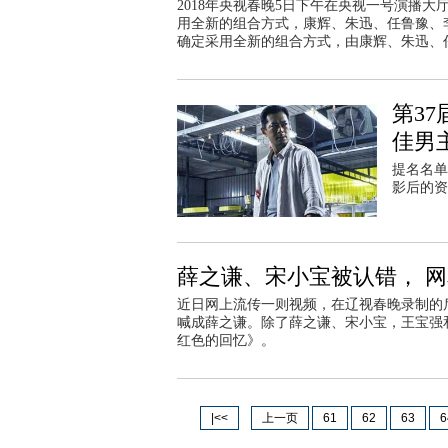
2018年央视春晚5日下午在央视一号演播
用全新的组合方式，康辉、朱迅、任鲁豫、
确定采用全新的组合方式，由康辉、朱迅、
第3
佳男
提名名单
影后的资
薛之谦、宋小宝被认错， 
近日网上流传一则视频，在辽视春晚录制的
喊成薛之谦。除了薛之谦、宋小宝，王宝强
红色的回忆》。
|<<
上一页
61
62
63
6