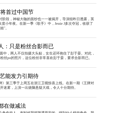
 即将首过中国节
计时阶段，神秘大咖的面纱也一一被揭开，导演组昨日透露，英
众欢度小年夜。在新一季《歌手》中，Jessie J多次夺冠，收获了
姐”。
人：只是粉丝合影而已
画面中，两人不仅拍摄大头贴，女生还环抱住了彭于晏。对此，
粉丝po的照片，这位粉丝非常喜欢彭于晏，要求合影而已。
长艺能发力引期待
牌》第三季于上周五在浙江卫视惊喜上线。在新一期《王牌对
破开迷雾，上演一出烧脑悬疑大戏，令人十分期待。
都在做减法
么角色的人，有时候我挺随遇而安的，碰到什么样的角色，我