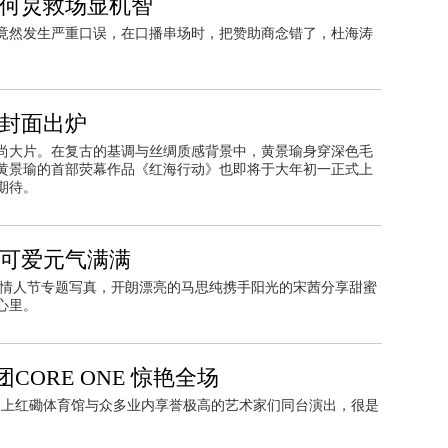
 何炅救场显机智
竟然发生严重口误，在口播串场时，把赞助商念错了，杜海涛
尚封面出炉
尚大片。在复古的基调与丝绸质感背景中，黄景瑜身穿深色毛
黄景瑜的首部荧幕作品《红海行动》也即将于大年初一正式上
期待。
蜜可爱元气满满
人节专题写真，开朗漂亮的马思纯携手阳光的宋茜分享甜蜜
进心里。
ORE ONE 惊艳全场
第一次登上红磡体育馆与众多业内享誉极高的艺术家们同台演出，很是