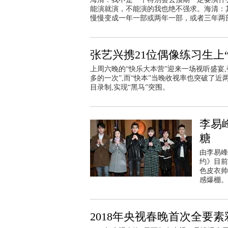
能演就演，不能演的我也绝不强求。海清：
慢慢变成一年一部或两年一部，或者三年两
张艺兴携21位偶像练习生上“
上周六晚的“快乐大本营”迎来一场视听盛宴,
多的一次”,而“快本”当晚收视率也突破了近
目录制,实现“黑马”突围。
李易
糖
由李易峰
约》目前
色皮衣帅
感爆棚。
2018年央视春晚首次全要