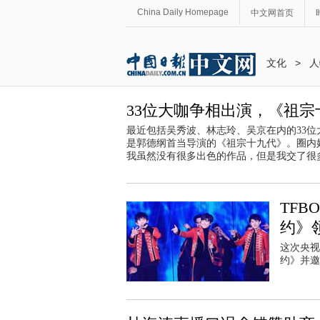
China Daily Homepage
中文网首页
文化
>
人
33位大咖争相出演，《祖
最近包括吴秀波、林志玲、吴京在内的33
是郭德纲首当导演的《祖宗十九代》。圈内
我虽然没有很多出色的作品，但是我交了很
TFB
约》
这次央视
约》并邀