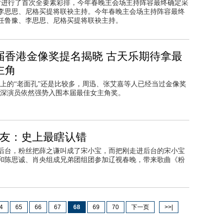
大厅进行了首次全要素彩排，今年春晚主会场主持阵容最终确定采
李思思、尼格买提将联袂主持。今年春晚主会场主持阵容最终
任鲁豫、李思思、尼格买提将联袂主持。
7届香港金像奖提名揭晓 古天乐期待拿最
主角
上的“老面孔”还是比较多，周迅、张艾嘉等人已经当过金像奖
深演员依然强势入围本届最佳女主角奖。
网友：史上最瞎认错
后台，粉丝把薛之谦叫成了宋小宝，而把刚走进后台的宋小宝
和陈思诚、肖央组成兄弟团组团参加辽视春晚，带来歌曲《粉
4
65
66
67
68
69
70
下一页
>>|