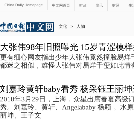
China Daily Homepage
中文网首页
时政
资讯
财经
生
文化
>
人物
大张伟98年旧照曝光 15岁青涩模
更有细心网友指出少年大张伟竟然撞脸易烊
都迷之相似，难怪大张伟对易烊千玺如此情
刘嘉玲黄轩baby看秀 杨采钰王丽
2018年3月29日，上海，众星出席春夏高
秀。刘嘉玲、黄轩、Angelababy 杨颖 。
丽坤、王子文