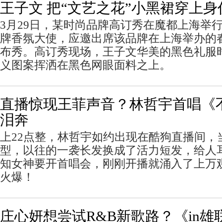
王子文 把“文艺之花”小黑裙穿上
3月29日，某时尚品牌高订秀在魔都上海举
牌香氛大使，应邀出席该品牌在上海举办的
布秀。高订秀现场，王子文华美的黑色礼服
义图案挥洒在黑色网眼面料之上。
直播惊现王菲声音？林哲宇首唱《
泪奔
上22点整，林哲宇如约出现在酷狗直播间，
型，以往的一袭长发换成了活力短发，给人
知女神要开首唱会，刚刚开播就涌入了上万观众
火爆！
庄心妍想尝试R&B新歌路？《in雄