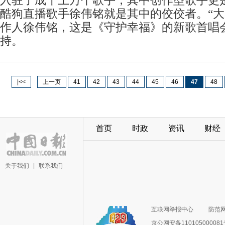
入驻了成千上万个歌手，其中创作型歌手更
酷狗直播歌手徐伟铭就是其中的佼佼者。“
作人徐伟铭，这是《守护幸福》的新歌首唱
持。
|<<
上一页
41
42
43
44
45
46
47
48
首页
时政
资讯
财经
关于我们
|
联系我们
互联网举报中心
防范
京公网安备11010500008