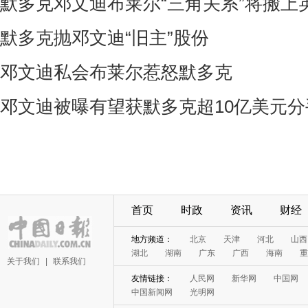
默多克邓文迪布莱尔“三角关系”将搬上
默多克抛邓文迪“旧主”股份
邓文迪私会布莱尔惹怒默多克
邓文迪被曝有望获默多克超10亿美元分
首页
时政
资讯
财经
地方频道：
北京
天津
河北
山西
湖北
湖南
广东
广西
海南
重
关于我们
|
联系我们
友情链接：
人民网
新华网
中国网
中国新闻网
光明网