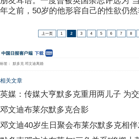
朋友耳语。一度曾被英国杂志评选为“当
年之前，50岁的他形容自己的性欲仍
上一页
1
2
3
4
5
6
7
8
标签：
默多克
邓文迪离婚
相关文章
英媒：传媒大亨默多克重用两儿子 为
邓文迪布莱尔默多克合影
邓文迪40岁生日聚会布莱尔默多克相伴