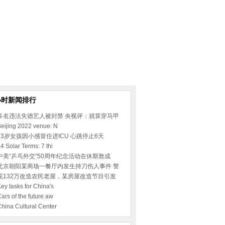
小时新闻排行
多名违法失德艺人被封禁 央视评：就算穿马甲
eijing 2022 venue: N
23岁女孩因小感冒住进ICU 心跳停止6天
4 Solar Terms: 7 thi
中美“乒乓外交”50周年纪念活动在休斯敦成
北京朝阳某商场一餐厅内发生持刀伤人事件 警
花132万改造农民老屋，某房屋改造节目引发
ey tasks for China's
ars of the future aw
hina Cultural Center