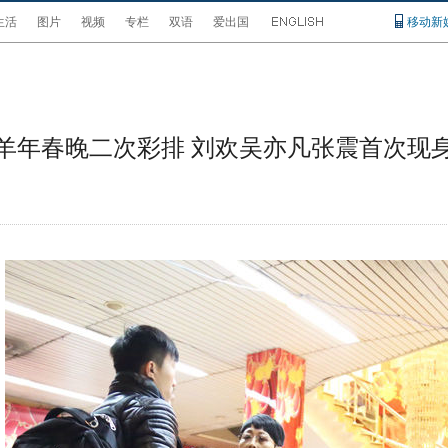
生活
图片
视频
专栏
双语
爱出国
移动新
羊年春晚二次彩排 刘欢吴亦凡张震首次现