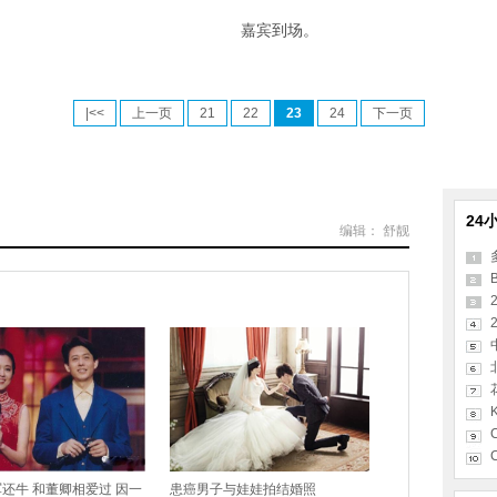
嘉宾到场。
|<<
上一页
21
22
23
24
下一页
24
编辑： 舒靓
B
2
K
C
C
还牛 和董卿相爱过 因一
患癌男子与娃娃拍结婚照