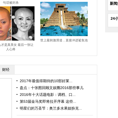
句话被封杀
新闻
24
世上最刺激滑道，直接冲进鲨鱼池
头才是真美女 最后一张让
人心疼
财经
2017年最值得期待的10部好莱...
盘点：十张图回顾文娱圈2016那些事儿
2016年十大话题电影：调档、口...
第53届金马奖即将拉开序幕 这些...
明星们的万圣节：奥兰多水果姐扮克...