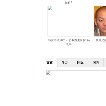
生的？
韩女主播爆红 不协调魔鬼身材J杯
敢剃光
吸睛
文化
生活
国际
国内