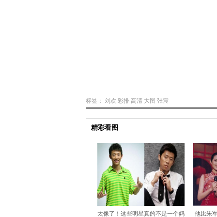
标签：
刘欢
彩排
高清
大图
张震
精彩看图
太像了！这些明星真的不是一个妈
他比朱军